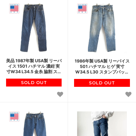
美品 1987年製 USA製 リーバ
1986年製 USA製 リーバイス
イス 1501 ハチマル 濃紺 実
501 ハチマル ヒゲ 実寸
寸W34 L34.5 金糸 脇割 スタ
W34.5 L30 スタンプパッチ
ンプパッチ 501 アメリカ製
80s アメリカ製 ビンテージ
ビンテージ D148
SOLD OUT
SOLD OUT
D148