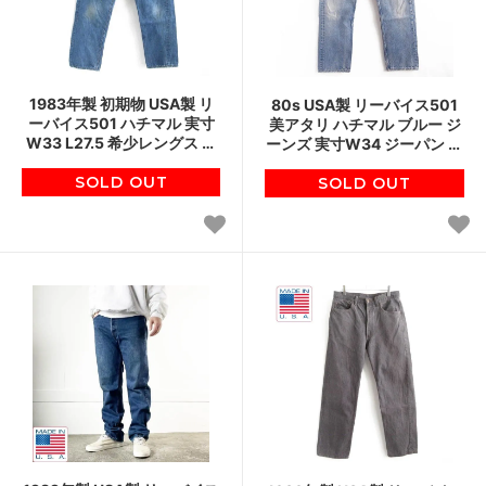
1983年製 初期物 USA製 リ
80s USA製 リーバイス501
ーバイス501 ハチマル 実寸
美アタリ ハチマル ブルー ジ
W33 L27.5 希少レングス 内
ーンズ 実寸W34 ジーパン デ
股シングル 黒カンヌキ 80s
ニム アメリカ製 80年代 ビン
ビンテージ D148
SOLD OUT
SOLD OUT
テージ D147