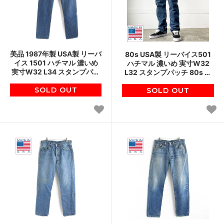
美品 1987年製 USA製 リーバ
80s USA製 リーバイス501
イス 1501 ハチマル 濃いめ
ハチマル 濃いめ 実寸W32
実寸W32 L34 スタンプパッ
L32 スタンプパッチ 80s ア
チ 501 アメリカ製 80s ビン
メリカ製 ビンテージ ジーン
SOLD OUT
テージ D148
SOLD OUT
ズ D148