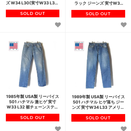
ズ W34 L30(実寸W33 L30)
ラック ジーンズ 実寸W34
アメリカ製 80s デニム ビン
L27.5 アメリカ製 80s 黒 ビ
SOLD OUT
テージ D153
ンテージ D151
SOLD OUT
1985年製 USA製 リーバイス
1989年製 USA製 リーバイス
501 ハチマル 激ヒゲ 実寸
501 ハチマル ヒゲ落ち ジー
W33 L32 裾チェーンステッ
ンズ 実寸W34 L33 アメリカ
チ 金糸脇割 80s ジーンズ ビ
製 80s ジーパン ビンテージ
ンテージ D151
SOLD OUT
SOLD OUT
D151