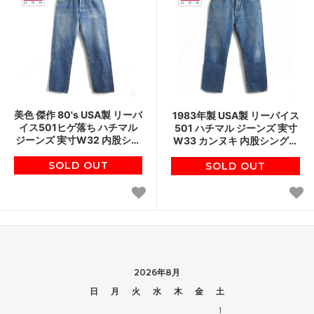
美色 傑作 80's USA製 リーバ
1983年製 USA製 リーバイス
イス501ヒゲ落ち ハチマル
501 ハチマル ジーンズ 実寸
ジーンズ 実寸W32 内股シン
W33 カンヌキ 内股シングル
グル チェーンステッチ ビン
チェーンステッチ 80's ビン
SOLD OUT
テージ d144
SOLD OUT
テージ d144
2026年8月
日
月
火
水
木
金
土
1