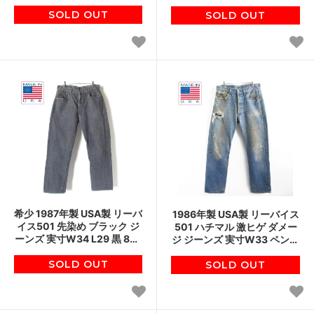
90s ジーパン アメリカ製 ビ
ーパン アメリカ製 ビンテー
ンテージ D150
SOLD OUT
SOLD OUT
ジ D150
希少 1987年製 USA製 リーバ
1986年製 USA製 リーバイス
イス501 先染め ブラック ジ
501 ハチマル 激ヒゲ ダメー
ーンズ 実寸W34 L29 黒 80s
ジ ジーンズ 実寸W33 ペンキ
ハチマル アメリカ製 ビンテ
クラッシュ 80s アメリカ製
SOLD OUT
ージ D150
ビンテージ D147
SOLD OUT