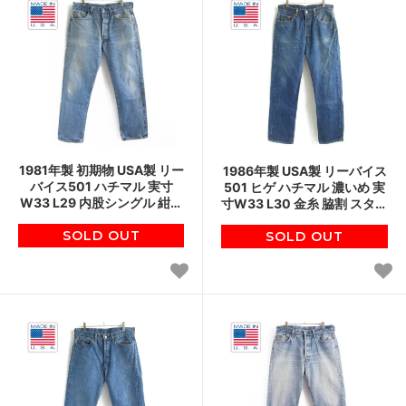
1981年製 初期物 USA製 リー
1986年製 USA製 リーバイス
バイス501 ハチマル 実寸
501 ヒゲ ハチマル 濃いめ 実
W33 L29 内股シングル 紺カ
寸W33 L30 金糸 脇割 スタン
ンヌキ スタンプパッチ 80s
プパッチ 80s アメリカ製 ビ
ビンテージ D148
SOLD OUT
ンテージ D148
SOLD OUT