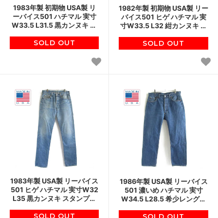
1983年製 初期物 USA製 リ
1982年製 初期物 USA製 リー
ーバイス501 ハチマル 実寸
バイス501 ヒゲ ハチマル 実
W33.5 L31.5 黒カンヌキ 内
寸W33.5 L32 紺カンヌキ 金
股シングル 80s アメリカ製
糸 脇割 スタンプパッチ 80s
ビンテージ D148
SOLD OUT
ビンテージ D148
SOLD OUT
1983年製 USA製 リーバイス
1986年製 USA製 リーバイス
501 ヒゲ ハチマル 実寸W32
501 濃いめ ハチマル 実寸
L35 黒カンヌキ スタンプパ
W34.5 L28.5 希少レングス
ッチ 80s アメリカ製 ビンテ
スタンプパッチ 80s アメリ
SOLD OUT
ージ D148
カ製 ビンテージ D148
SOLD OUT