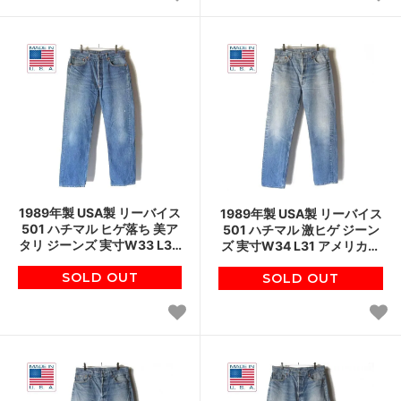
1989年製 USA製 リーバイス
1989年製 USA製 リーバイス
501 ハチマル ヒゲ落ち 美ア
501 ハチマル 激ヒゲ ジーン
タリ ジーンズ 実寸W33 L30
ズ 実寸W34 L31 アメリカ製
アメリカ製 80s ジーパン ビ
80s デニム ジーパン ビンテ
ンテージ D151
SOLD OUT
SOLD OUT
ージ D151