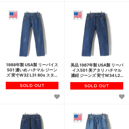
1988年製 USA製 リーバイス
美品 1987年製 USA製 リーバ
501 濃いめ ハチマル ジーン
イス501 美アタリ ハチマル
ズ 実寸W32 L31 80s スタン
濃紺 ジーンズ 実寸W34 L29
プパッチ アメリカ製 ビンテ
80s スタンプパッチ ビンテ
SOLD OUT
ージ D150
SOLD OUT
ージ D150