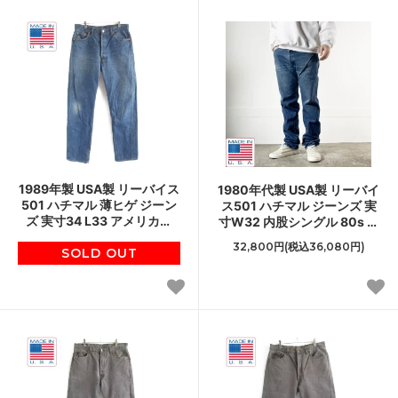
1989年製 USA製 リーバイス
1980年代製 USA製 リーバイ
501 ハチマル 薄ヒゲ ジーン
ス501 ハチマル ジーンズ 実
ズ 実寸34 L33 アメリカ製
寸W32 内股シングル 80s ス
80s ジーパン ビンテージ
タンプパッチ アメリカ製 ビ
32,800円(税込36,080円)
SOLD OUT
D149
ンテージ D149