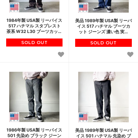
1984年製 USA製 リーバイス
美品 1989年製 USA製 リーバ
517 ハチマル スタプレスト
イス 517 ハチマル ブーツカ
茶系 W32 L30 ブーツカット
ット ジーンズ 濃い色 実寸
スタプレ アメリカ製 90s ビ
W33 L28.5 80s アメリカ製
ンテージ D153
SOLD OUT
ビンテージ D153
SOLD OUT
1986年製 USA製 リーバイス
美品 1989年製 USA製 リーバ
501 先染め ブラック ジーン
イス 501 ハチマル 先染め ブ