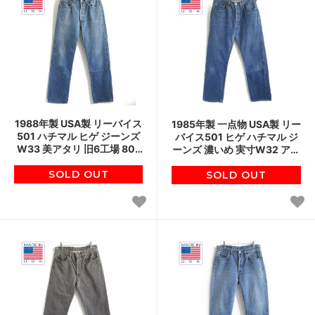
1988年製 USA製 リーバイス
1985年製 一点物 USA製 リー
501 ハチマル ヒゲ ジーンズ
バイス501 ヒゲ ハチマル ジ
W33 美アタリ 旧6工場 80s
ーンズ 濃いめ 実寸W32 アタ
ジーパン デニム アメリカ製
リ アメリカ製 80s ジーパン
ビンテージ D146
SOLD OUT
ビンテージ D146
SOLD OUT