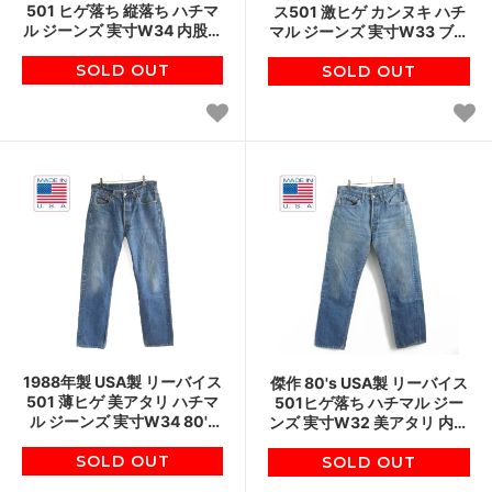
501 ヒゲ落ち 縦落ち ハチマ
ス501 激ヒゲ カンヌキ ハチ
ル ジーンズ 実寸W34 内股シ
マル ジーンズ 実寸W33 ブラ
ングル 金糸 脇割 アメリカ製
ンクタブ アメリカ製 ビンテ
ビンテージ D145
SOLD OUT
SOLD OUT
ージ D145
1988年製 USA製 リーバイス
傑作 80's USA製 リーバイス
501 薄ヒゲ 美アタリ ハチマ
501ヒゲ落ち ハチマル ジー
ル ジーンズ 実寸W34 80's
ンズ 実寸W32 美アタリ 内股
ジーパン アメリカ製 ビンテ
シングル スタンプパッチ ビ
SOLD OUT
ージ D145
ンテージ d144
SOLD OUT