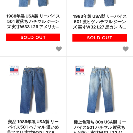
1988年製 USA製 リーバイス
1983年製 USA製 リーバイス
501 縦落ち ハチマル ジーン
501 激ヒゲ ハチマル ジーン
ズ 実寸W33 L29 アメリカ製
ズ 実寸W32 L27 黒カン 内股
80s ビンテージ D151
シングルステッチ チェーン
SOLD OUT
ステッチ D151
SOLD OUT
美品 1989年製 USA製 リー
極上色落ち 80s USA製 リー
バイス501 ハチマル 濃いめ
バイス501 ハチマル 縦落ち
美アタリ 実寸W33 L27 80s
ヒゲ落ち 実寸W33 L32 ジー