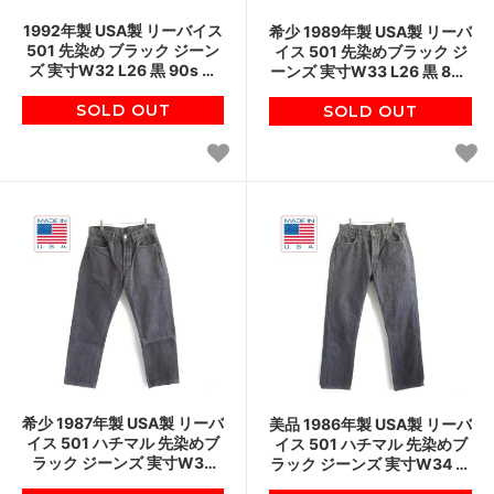
1992年製 USA製 リーバイス
希少 1989年製 USA製 リーバ
501 先染め ブラック ジーン
イス 501 先染めブラック ジ
ズ 実寸W32 L26 黒 90s ジ
ーンズ 実寸W33 L26 黒 80s
ーパン アメリカ製 ビンテー
ジーパン アメリカ製 ビンテ
SOLD OUT
ジ D149
SOLD OUT
ージ D149
希少 1987年製 USA製 リーバ
美品 1986年製 USA製 リーバ
イス 501 ハチマル 先染めブ
イス 501 ハチマル 先染めブ
ラック ジーンズ 実寸W33
ラック ジーンズ 実寸W34 毛
L28 アメリカ製 80s ジーパ
羽立ち 黒 80s アメリカ製 ビ