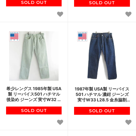
ン ビンテージ D149
SOLD OUT
ンテージ D149
SOLD OUT
希少レングス 1985年製 USA
1987年製 USA製 リーバイス
製 リーバイス501 ハチマル
501 ハチマル 濃紺 ジーンズ
後染め ジーンズ 実寸W32 ス
実寸W33 L28.5 金糸脇割
タンプパッチ 80s アメリカ
80s スタンプパッチ ビンテ
製 ビンテージ D148
SOLD OUT
SOLD OUT
ージ D148