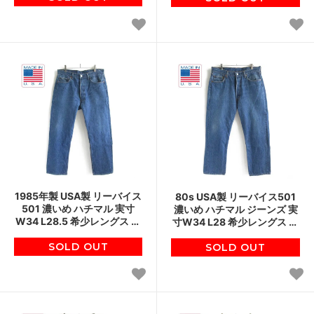
1985年製 USA製 リーバイス
80s USA製 リーバイス501
501 濃いめ ハチマル 実寸
濃いめ ハチマル ジーンズ 実
W34 L28.5 希少レングス ス
寸W34 L28 希少レングス ス
タンプパッチ アメリカ製 ビ
タンプパッチ アメリカ製 ビ
ンテージ D148
SOLD OUT
ンテージ D148
SOLD OUT