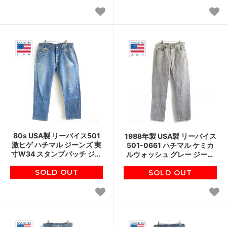
80s USA製 リーバイス501
1988年製 USA製 リーバイス
激ヒゲ ハチマル ジーンズ 実
501-0661 ハチマル ケミカ
寸W34 スタンプパッチ ジー
ルウォッシュ グレー ジーン
パン アメリカ製 ビンテージ
ズ W34 アシッド 80s アメリ
SOLD OUT
D145
カ製 ビンテージ D146
SOLD OUT