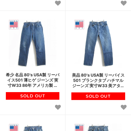
希少 名品 80's USA製 リーバ
美品 80's USA製 リーバイス
イス501 薄ヒゲ ジーンズ 実
501 ブランクタブ ハチマル
寸W33 86年 アメリカ製 脇
ジーンズ 実寸W33 美アタリ
割り デニム ジーパン ビンテ
スタンプパッチ アメリカ製
SOLD OUT
ージ d144
ビンテージ d144
SOLD OUT