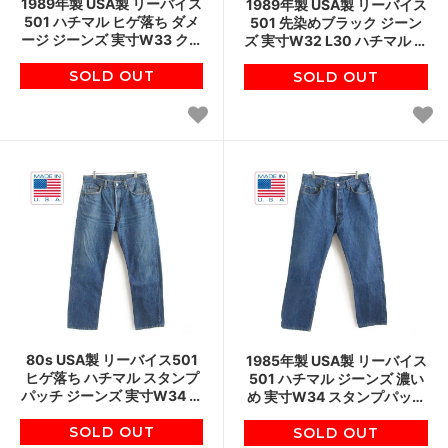
1989年製 USA製 リーバイス
1989年製 USA製 リーバイス
501 ハチマル ヒゲ落ち ダメ
501 先染めブラック ジーン
ージ ジーンズ 実寸W33 クラ
ズ 実寸W32 L30 ハチマル 希
ッシュ 80s アメリカ製 ビン
少レングス 黒 デニム 80s ア
SOLD OUT
テージ D147
メリカ製 ビンテージ D147
SOLD OUT
80s USA製 リーバイス501
1985年製 USA製 リーバイス
ヒゲ落ち ハチマル スタンプ
501 ハチマル ジーンズ 濃い
パッチ ジーンズ 実寸W34 濃
め 実寸W34 スタンプパッチ
いめ アメリカ製 ビンテージ
80s アメリカ製 ビンテージ
SOLD OUT
D147
SOLD OUT
D147