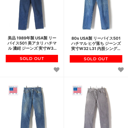
美品 1989年製 USA製 リー
80s USA製 リーバイス501
バイス501 美アタリ ハチマ
ハチマル ヒゲ落ち ジーンズ
ル 濃紺 ジーンズ 実寸W32
実寸W32 L31 内股シングル
L31 80s アメリカ製 ビンテ
ステッチ 80年代 アメリカ製
SOLD OUT
ージ D150
ビンテージ D150
SOLD OUT