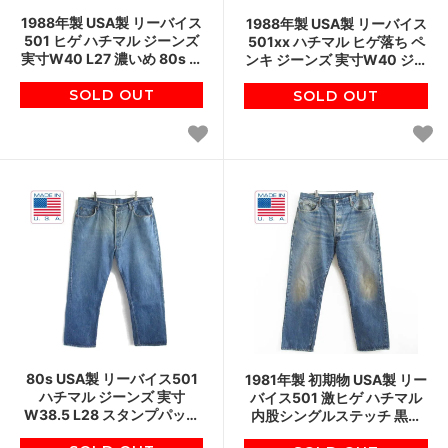
1988年製 USA製 リーバイス
1988年製 USA製 リーバイス
501 ヒゲ ハチマル ジーンズ
501xx ハチマル ヒゲ落ち ペ
実寸W40 L27 濃いめ 80s ア
ンキ ジーンズ 実寸W40 ジー
メリカ製 デニム ジーパン ビ
パン 80s アメリカ製 ビンテ
ンテージ D151
SOLD OUT
SOLD OUT
ージ D148
80s USA製 リーバイス501
1981年製 初期物 USA製 リー
ハチマル ジーンズ 実寸
バイス501 激ヒゲ ハチマル
W38.5 L28 スタンプパッチ
内股シングルステッチ 黒カ
80s アメリカ製 ビンテージ
ン 実寸W39 ビンテージ 80s