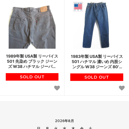
1989年製 USA製 リーバイス
1983年製 USA製 リーバイス
501 先染め ブラック ジーン
501 ハチマル 濃いめ 内股シ
ズ W38 ハチマル ジーパン
ングル W38 ジーンズ 80's
80s アメリカ製 ビンテージ
チェーンステッチ アメリカ
SOLD OUT
D145
製 ビンテージ D145
SOLD OUT
2026年8月
日
月
火
水
木
金
土