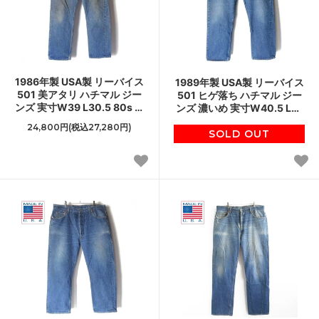
1986年製 USA製 リーバイス
1989年製 USA製 リーバイス
501 美アタリ ハチマル ジー
501 ヒゲ落ち ハチマル ジー
ンズ 実寸W39 L30.5 80s 一
ンズ 濃いめ 実寸W40.5 L27
点物 ビンテージ アメリカ製
アメリカ製 80s デニム ビン
24,800円(税込27,280円)
デニム D151
SOLD OUT
テージ D151