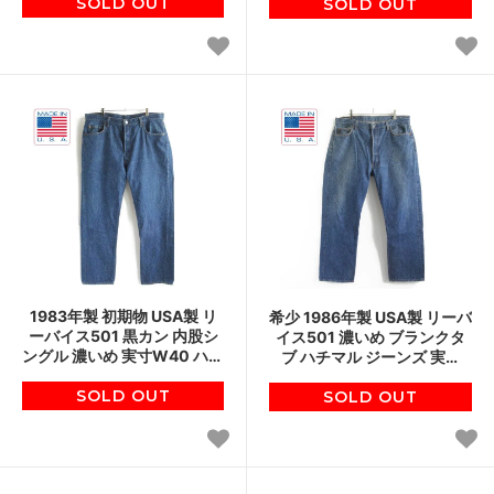
SOLD OUT
D148
SOLD OUT
D147
1983年製 初期物 USA製 リ
希少 1986年製 USA製 リーバ
ーバイス501 黒カン 内股シ
イス501 濃いめ ブランクタ
ングル 濃いめ 実寸W40 ハチ
ブ ハチマル ジーンズ 実寸
マル 美品 80s アメリカ製
W38 スタンプパッチ 80's ビ
ビンテージ D146
SOLD OUT
ンテージ D145
SOLD OUT