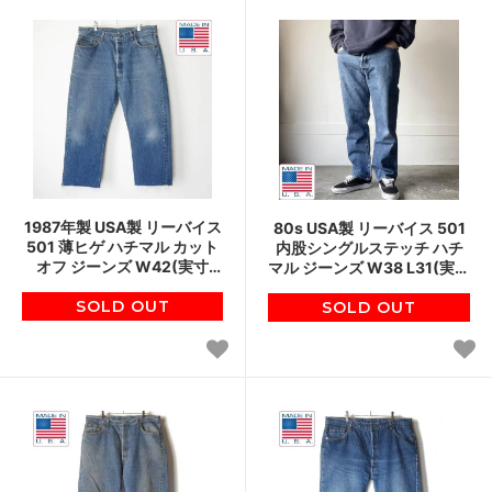
1987年製 USA製 リーバイス
80s USA製 リーバイス 501
501 薄ヒゲ ハチマル カット
内股シングルステッチ ハチ
オフ ジーンズ W42(実寸
マル ジーンズ W38 L31(実寸
W39) 80s アメリカ製 ビン
W34 L27.5) アメリカ製 ビン
SOLD OUT
テージ D154
SOLD OUT
テージ D153