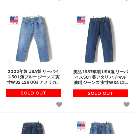
2002年製 USA製 リーバイ
美品 1987年製 USA製 リーバ
ス501 薄ブルー ジーンズ 実
イス501 美アタリ ハチマル
寸W32 L26 00s アメリカ製
濃紺 ジーンズ 実寸W34 L29
ビンテージ D150
80s スタンプパッチ ビンテ
SOLD OUT
SOLD OUT
ージ D150