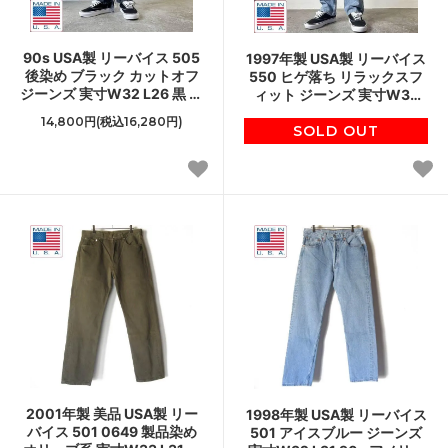
90s USA製 リーバイス 505
1997年製 USA製 リーバイス
後染め ブラック カットオフ
550 ヒゲ落ち リラックスフ
ジーンズ 実寸W32 L26 黒 サ
ィット ジーンズ 実寸W32
ルファ アメリカ製 ビンテー
L28 アメリカ製 90s ビンテ
14,800円(税込16,280円)
ジ D151
SOLD OUT
ージ D151
2001年製 美品 USA製 リー
1998年製 USA製 リーバイス
バイス 501 0649 製品染め
501 アイスブルー ジーンズ