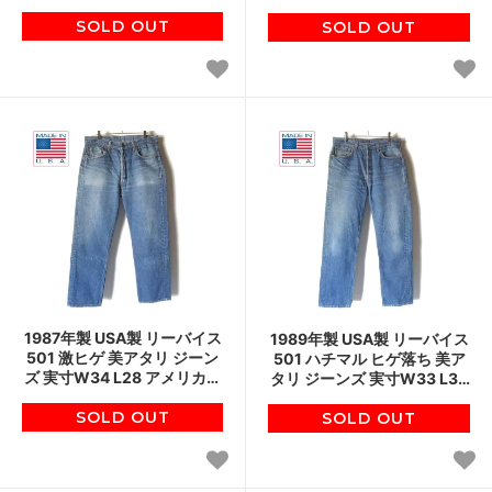
ブ アメリカ製 ビンテージ
製 80s ジーパン ビンテージ
SOLD OUT
D149
SOLD OUT
D151
1987年製 USA製 リーバイス
1989年製 USA製 リーバイス
501 激ヒゲ 美アタリ ジーン
501 ハチマル ヒゲ落ち 美ア
ズ 実寸W34 L28 アメリカ製
タリ ジーンズ 実寸W33 L30
80s ビンテージ デニム ジー
アメリカ製 80s ジーパン ビ
SOLD OUT
パン D151
ンテージ D151
SOLD OUT