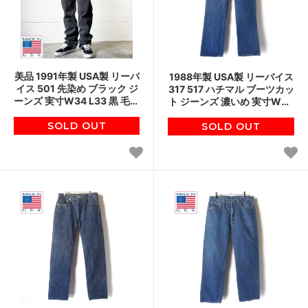
美品 1991年製 USA製 リーバ
1988年製 USA製 リーバイス
イス 501 先染め ブラック ジ
317 517 ハチマル ブーツカッ
ーンズ 実寸W34 L33 黒 毛羽
ト ジーンズ 濃いめ 実寸W34
立ち 90s アメリカ製 ビンテ
L27 アメリカ製 80s ビンテ
SOLD OUT
ージ D151
SOLD OUT
ージ D150