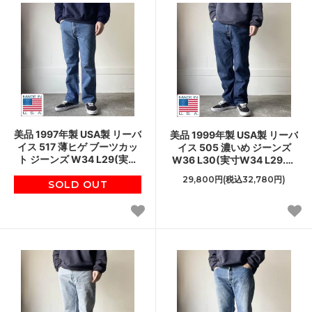
美品 1997年製 USA製 リーバ
美品 1999年製 USA製 リーバ
イス 517 薄ヒゲ ブーツカッ
イス 505 濃いめ ジーンズ
ト ジーンズ W34 L29(実寸
W36 L30(実寸W34 L29.5)
W34 L28) 90s アメリカ製
インディゴ 90s アメリカ製
29,800円(税込32,780円)
ビンテージ D153
SOLD OUT
ビンテージ D153