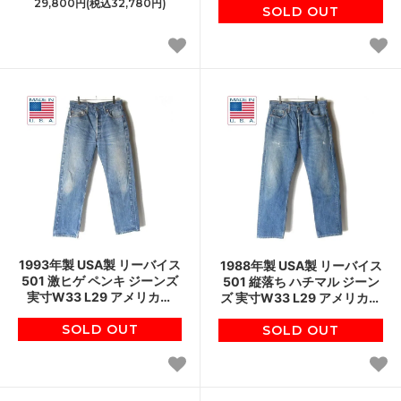
29,800円(税込32,780円)
ジ D151
SOLD OUT
D151
1993年製 USA製 リーバイス
1988年製 USA製 リーバイス
501 激ヒゲ ペンキ ジーンズ
501 縦落ち ハチマル ジーン
実寸W33 L29 アメリカ製
ズ 実寸W33 L29 アメリカ製
90s ジーパン デニム ビンテ
80s ビンテージ D151
SOLD OUT
ージ D151
SOLD OUT