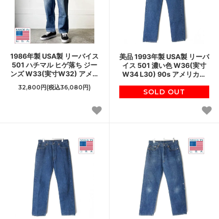
1986年製 USA製 リーバイス
美品 1993年製 USA製 リーバ
501 ハチマル ヒゲ落ち ジー
イス 501 濃い色 W36(実寸
ンズ W33(実寸W32) アメリ
W34 L30) 90s アメリカ製
カ製 80s ジーパン ビンテー
ビンテージ デニム ジーパン
32,800円(税込36,080円)
ジ D154
SOLD OUT
D154