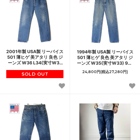
2001年製 USA製 リーバイス
1994年製 USA製 リーバイス
501 薄ヒゲ 美アタリ 良色 ジ
501 薄ヒゲ 良色 美アタリ ジ
ーンズ W36 L34(実寸W34
ーンズ W35(実寸W33) 90s
L31) 00s アメリカ製 デニム
アメリカ製 デニム ジーパン
24,800円(税込27,280円)
ビンテージ D152
SOLD OUT
ビンテージ D152