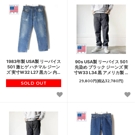
1983年製 USA製 リーバイス
90s USA製 リーバイス 501
501 激ヒゲ ハチマル ジーン
先染め ブラック ジーンズ 実
ズ 実寸W32 L27 黒カン 内股
寸W33 L34 黒 アメリカ製 ビ
シングルステッチ チェーン
ンテージ D151
29,800円(税込32,780円)
ステッチ D151
SOLD OUT