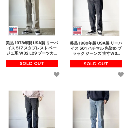
美品 1978年製 USA製 リーバ
美品 1989年製 USA製 リーバ
イス 517 スタプレスト ベー
イス 501 ハチマル 先染め ブ
ジュ系 W32 L29 ブーツカッ
ラック ジーンズ 実寸W34
ト 70s スタプレ アメリカ製
L27.5 アメリカ製 80s 黒 ビ
ビンテージ D152
SOLD OUT
ンテージ D151
SOLD OUT