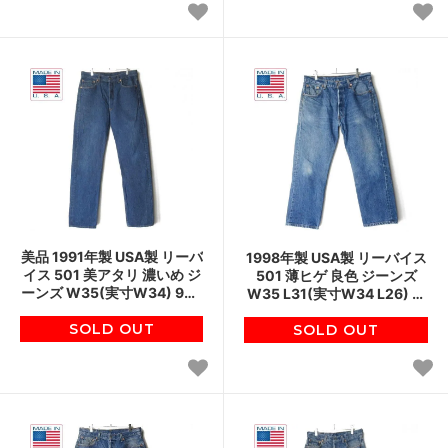
美品 1991年製 USA製 リーバ
1998年製 USA製 リーバイス
イス 501 美アタリ 濃いめ ジ
501 薄ヒゲ 良色 ジーンズ
ーンズ W35(実寸W34) 90s
W35 L31(実寸W34 L26) ア
アメリカ製 ジーパン ビンテ
メリカ製 デニム ジーパン ビ
SOLD OUT
ージ D152
ンテージ D152
SOLD OUT