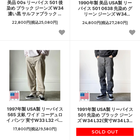
美品 00s リーバイス 501 後
1990年製 美品 USA製 リー
染め ブラック ジーンズ W34
バイス 501 0638 先染め グ
濃い黒 サルファブラック ビ
リーン ジーンズ W34
ンテージ D153
L30(実寸W33 L29) ビンテ
22,800円(税込25,080円)
24,800円(税込27,280円)
ージ 90s アメリカ製 D153
1997年製 USA製 リーバイス
1991年製 USA製 リーバイス
565 太畝 ワイド コーデュロ
501 先染め ブラック ジーン
イ パンツ 実寸W33 L32 ベー
ズ W34 L32(実寸W34 L31)
ジュ系 ルーズフィット 90s
黒 90s アメリカ製 ビンテー
17,800円(税込19,580円)
ビンテージ D153
SOLD OUT
ジ D153