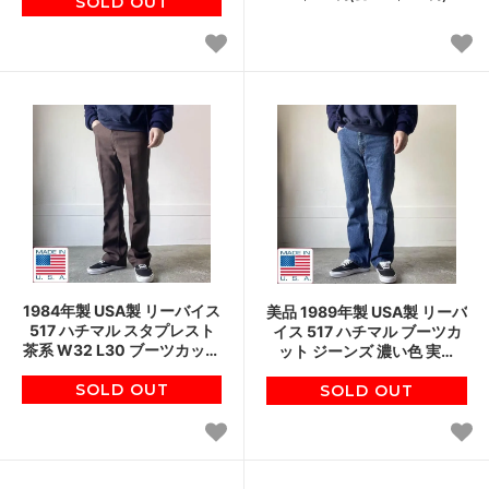
ンテージ D154
SOLD OUT
ビンテージ D154
1984年製 USA製 リーバイス
美品 1989年製 USA製 リーバ
517 ハチマル スタプレスト
イス 517 ハチマル ブーツカ
茶系 W32 L30 ブーツカット
ット ジーンズ 濃い色 実寸
スタプレ アメリカ製 90s ビ
W33 L28.5 80s アメリカ製
ンテージ D153
SOLD OUT
ビンテージ D153
SOLD OUT