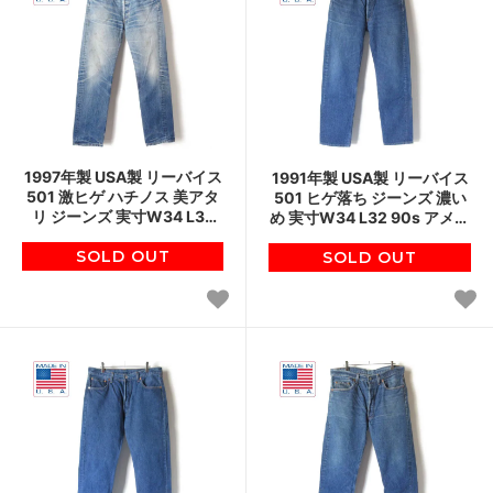
1997年製 USA製 リーバイス
1991年製 USA製 リーバイス
501 激ヒゲ ハチノス 美アタ
501 ヒゲ落ち ジーンズ 濃い
リ ジーンズ 実寸W34 L32
め 実寸W34 L32 90s アメリ
90s アメリカ製 ビンテージ
カ製 ビンテージ D150
SOLD OUT
デニム D150
SOLD OUT