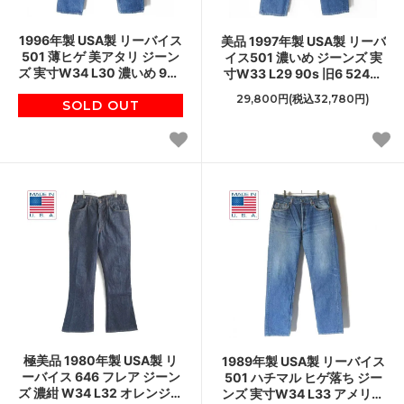
1996年製 USA製 リーバイス
美品 1997年製 USA製 リーバ
501 薄ヒゲ 美アタリ ジーン
イス501 濃いめ ジーンズ 実
ズ 実寸W34 L30 濃いめ 90s
寸W33 L29 90s 旧6 524刻
アメリカ製 ビンテージ デニ
印 ジーパン アメリカ製 ビン
29,800円(税込32,780円)
SOLD OUT
ム D151
テージ D151
極美品 1980年製 USA製 リ
1989年製 USA製 リーバイス
ーバイス 646 フレア ジーン
501 ハチマル ヒゲ落ち ジー
ズ 濃紺 W34 L32 オレンジタ
ンズ 実寸W34 L33 アメリカ