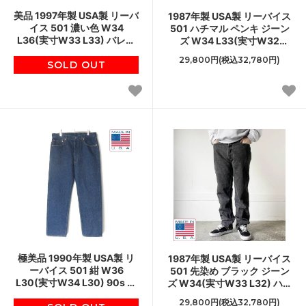
美品 1997年製 USA製 リーバ
1987年製 USA製 リーバイス
イス 501 濃い色 W34
501 ハチマル ペンキ ジーン
L36(実寸W33 L33) バレン
ズ W34 L33(実寸W32
シア工場 555刻印 90s アメ
L29.5) 濃い色 80s アメリカ
29,800円(税込32,780円)
リカ製 ビンテージ D154
SOLD OUT
製 ビンテージ D154
極美品 1990年製 USA製 リ
1987年製 USA製 リーバイス
ーバイス 501 紺 W36
501 先染め ブラック ジーン
L30(実寸W34 L30) 90s 毛
ズ W34(実寸W33 L32) ハチ
羽立ち 濃い色 アメリカ製 ビ
マル アメリカ製 80s デニム
29,800円(税込32,780円)