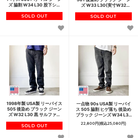
ズ 脇割 W34 L30 股下シン
ズ W33 L30(実寸W32
グルステッチ 裾チェーンス
L29.5) サルファ 黒 90s アメ
テッチ 80s 濃いめ D152
SOLD OUT
リカ製 ビンテージ D152
SOLD OUT
1998年製 USA製 リーバイス
一点物 90s USA製 リーバイ
505 後染め ブラック ジーン
ス 505 脇割 ヒゲ落ち 後染め
ズ W32 L30 黒 サルファブ
ブラック ジーンズ W34 L32
ラック アメリカ製 90s ビン
サルファアメリカ製 ビンテ
22,800円(税込25,080円)
SOLD OUT
テージ D152
ージ D152