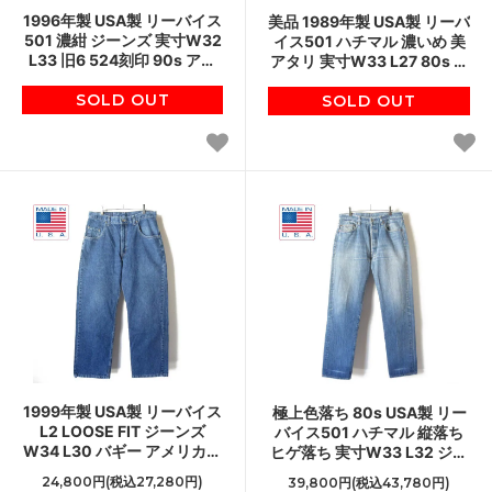
1996年製 USA製 リーバイス
美品 1989年製 USA製 リーバ
501 濃紺 ジーンズ 実寸W32
イス501 ハチマル 濃いめ 美
L33 旧6 524刻印 90s アメ
アタリ 実寸W33 L27 80s ス
リカ製 ビンテージ D150
タンプパッチ アメリカ製 ビ
SOLD OUT
ンテージ D150
SOLD OUT
1999年製 USA製 リーバイス
極上色落ち 80s USA製 リー
L2 LOOSE FIT ジーンズ
バイス501 ハチマル 縦落ち
W34 L30 バギー アメリカ製
ヒゲ落ち 実寸W33 L32 ジー
ビンテージ D150
ンズ ジーパン アメリカ製 ビ
24,800円(税込27,280円)
39,800円(税込43,780円)
ンテージ D150