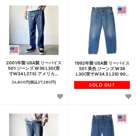
2001年製 USA製 リーバイス
1992年製 USA製 リーバイス
501 ジーンズ W36 L30(実
501 美色 ジーンズ W36
寸W34 L27.5) アメリカ製
L30(実寸W34.5 L29) 90s
00s 555刻印 バレンシア工
アメリカ製 ビンテージ デニ
24,800円(税込27,280円)
場 ビンテージ D154
ム パンツ D154
SOLD OUT