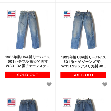
1985年製 USA製 リーバイス
1993年製 USA製 リーバイス
501 ハチマル 激ヒゲ 実寸
501 激ヒゲ ジーンズ 実寸
W33 L32 裾チェーンステッ
W33 L29.5 アメリカ製 90s
チ 金糸脇割 80s ジーンズ ビ
ビンテージ デニム ジーパン
ンテージ D151
SOLD OUT
SOLD OUT
D151