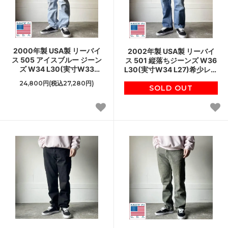
2000年製 USA製 リーバイ
2002年製 USA製 リーバイ
ス 505 アイスブルー ジーン
ス 501 縦落ちジーンズ W36
ズ W34 L30(実寸W33
L30(実寸W34 L27)希少レン
L29.5)希少レングス アメリ
グス バレンシア工場 アメリ
24,800円(税込27,280円)
カ製 00s ビンテージ D153
カ製 ビンテージ D153
SOLD OUT