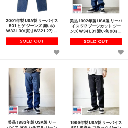
2001年製 USA製 リーバイス
美品 1992年製 USA製 リーバ
501 ヒゲ ジーンズ 濃いめ
イス 517 ブーツカット ジー
W33 L30(実寸W32 L27) 美
ンズ W34 L31 濃い色 90s オ
アタリ 00s アメリカ製 ビン
レンジタブ アメリカ製 ビン
SOLD OUT
テージ D152
SOLD OUT
テージ D152
美品 1983年製 USA製 リー
1999年製 USA製 リーバイス
バイス 505 ハチマル ジーン
501 後染め ブラック ジーン