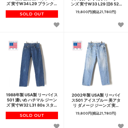
ズ 実寸W34 L29 ブランクタ
ンズ 実寸W33 L29 旧6 524
ブ 90s アメリカ製 ビンテー
刻印 90s アメリカ製 ビンテ
19,800円(税込21,780円)
SOLD OUT
ジ D150
ージ D150
1988年製 USA製 リーバイス
2002年製 USA製 リーバイ
501 濃いめ ハチマル ジーン
ス501 アイスブルー 美アタ
ズ 実寸W32 L31 80s スタン
リ ダメージ ジーンズ 実寸
プパッチ アメリカ製 ビンテ
W33 L30 00s アメリカ製 ビ
19,800円(税込21,780円)
SOLD OUT
ージ D150
ンテージ D150