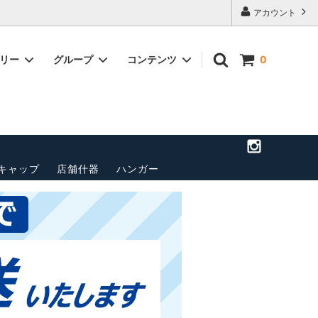
アカウント
ゴリー
グループ
コンテンツ
0
店舗のご案
トップス(長袖)
パンツ
送料・配送方法について
ベルト
ペナント
その他
キャップ
店舗什器
ハンガー