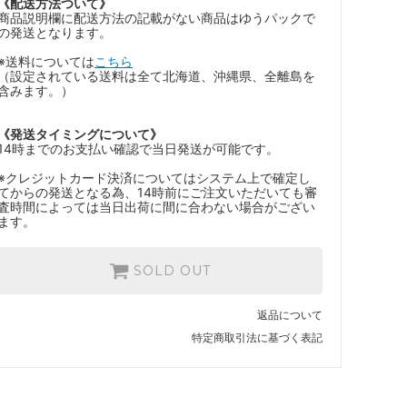
《配送方法ついて》
商品説明欄に配送方法の記載がない商品はゆうパックで
の発送となります。
※送料については
こちら
（設定されている送料は全て北海道、沖縄県、全離島を
含みます。）
《発送タイミングについて》
14時までのお支払い確認で当日発送が可能です。
※クレジットカード決済についてはシステム上で確定し
てからの発送となる為、14時前にご注文いただいても審
査時間によっては当日出荷に間に合わない場合がござい
ます。
SOLD OUT
返品について
特定商取引法に基づく表記