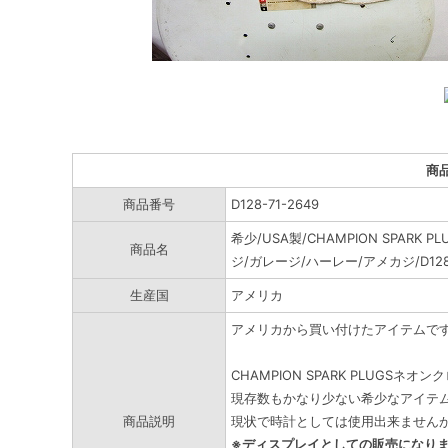
商
商品番号
D128-71-2649
希少/USA製/CHAMPION SPAR
商品名
ジ/ガレージ/ハーレー/アメカジ/D12
生産国
アメリカ
アメリカから買い付けたアイテムで
CHAMPION SPARK PLUG
現存数もかなり少ない希少なアイテ
商品説明
現状で時計としては使用出来ません
※ディスプレイとしての販売になり