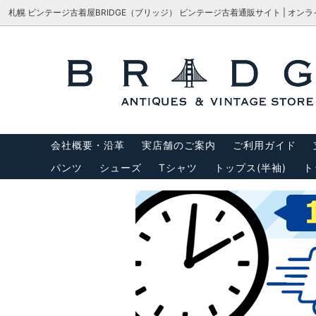
札幌 ビンテージ古着屋BRIDGE（ブリッジ） ビンテージ古着通販サイト | オン
シューズ
サイズで探す
会社概要・沿革
パンツ
M-65
サイズ
アウター
USA製リーバイス
トップス
USA製
会社概要・沿革
実店舗のご案内
ご利用ガイド
バッグ
サスペ
パンツ
シューズ
Tシャツ
トップス(半袖)
ト