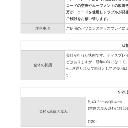
コードの交換やムーブメントの改造
万が一コードを使用しトラブルが発
ご検討をお願い致します。
注意事項
ご使用のパソコンのディスプレイに
状
長針が折れた状態です。ディスプレ
どはありますが、経年の味になって
全体の状態
※上述通り現状で時計としての使用
す。
SIZE
約40.2cm×約9.4cm
(本体の厚み以外に針部
直径×本体の厚み
(120)