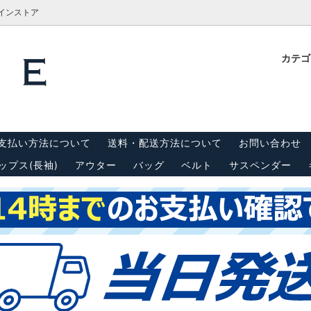
ラインストア
カテ
計測方法
Tシャツ
栓抜き・靴ベラ・キーホルダー
古着屋BRIDGE(ブリッジ)実
内
(半袖)
 リーバイス550
キャップ
スウェット・パーカー
支払い方法について
送料・配送方法について
お問い合わせ
ンダー
シーツ・はぎれ
ップス(長袖)
アウター
バッグ
ベルト
サスペンダー