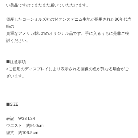
い美品ですのでまだまだ履いていただけます。
倒産したコーンミルズ社の14オンスデニム生地が採用された80年代当
時の
貴重なアメリカ製501のオリジナル品です。手に入るうちに是非ご検
討ください。
■注意事項
※ご使用のディスプレイにより表示される画像の色が異なる場合がご
ざいます。
■SIZE
表記 W38 L34
ウエスト 約91.0cm
総丈 約106.5cm