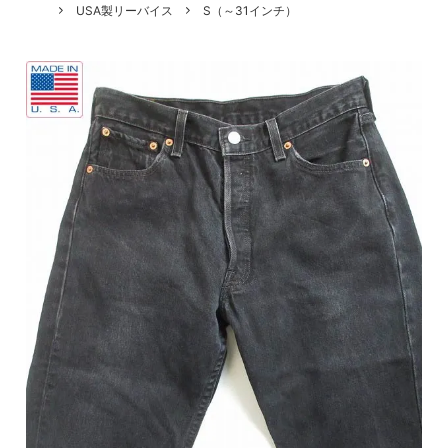
USA製リーバイス
S（～31インチ）