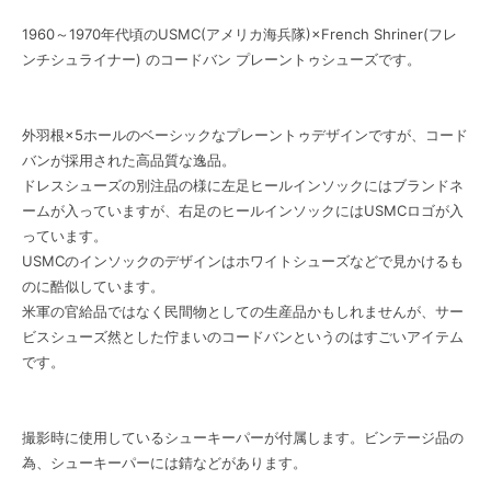
1960～1970年代頃のUSMC(アメリカ海兵隊)×French Shriner(フレ
ンチシュライナー) のコードバン プレーントゥシューズです。
外羽根×5ホールのベーシックなプレーントゥデザインですが、コード
バンが採用された高品質な逸品。
ドレスシューズの別注品の様に左足ヒールインソックにはブランドネ
ームが入っていますが、右足のヒールインソックにはUSMCロゴが入
っています。
USMCのインソックのデザインはホワイトシューズなどで見かけるも
のに酷似しています。
米軍の官給品ではなく民間物としての生産品かもしれませんが、サー
ビスシューズ然とした佇まいのコードバンというのはすごいアイテム
です。
撮影時に使用しているシューキーパーが付属します。ビンテージ品の
為、シューキーパーには錆などがあります。