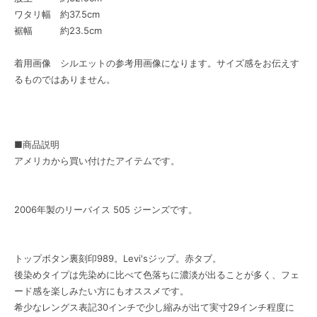
ワタリ幅 約37.5cm
裾幅 約23.5cm
着用画像 シルエットの参考用画像になります。サイズ感をお伝えす
るものではありません。
■商品説明
アメリカから買い付けたアイテムです。
2006年製のリーバイス 505 ジーンズです。
トップボタン裏刻印989。Levi'sジップ。赤タブ。
後染めタイプは先染めに比べて色落ちに濃淡が出ることが多く、フェ
ード感を楽しみたい方にもオススメです。
希少なレングス表記30インチで少し縮みが出て実寸29インチ程度に