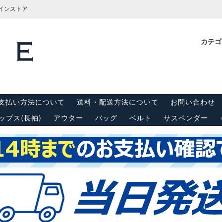
ラインストア
カテ
計測方法
Tシャツ
栓抜き・靴ベラ・キーホルダー
古着屋BRIDGE(ブリッジ)実
内
(半袖)
 リーバイス550
キャップ
スウェット・パーカー
支払い方法について
送料・配送方法について
お問い合わせ
ンダー
シーツ・はぎれ
ップス(長袖)
アウター
バッグ
ベルト
サスペンダー