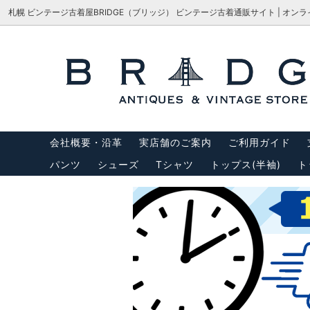
札幌 ビンテージ古着屋BRIDGE（ブリッジ） ビンテージ古着通販サイト | オン
シューズ
サイズで探す
会社概要・沿革
パンツ
M-65
サイズ
アウター
USA製リーバイス
トップス
USA製
会社概要・沿革
実店舗のご案内
ご利用ガイド
バッグ
サスペ
パンツ
シューズ
Tシャツ
トップス(半袖)
ト