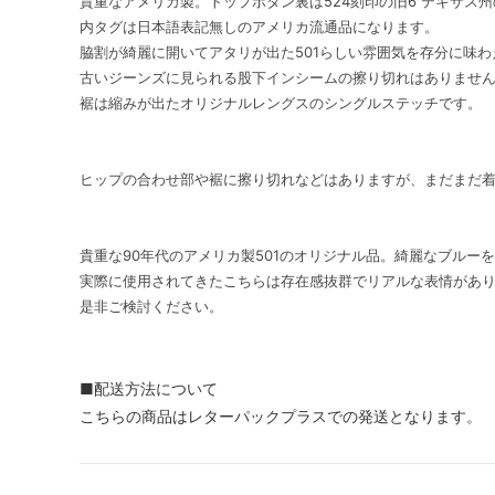
貴重なアメリカ製。トップボタン裏は524刻印の旧6 テキサス
内タグは日本語表記無しのアメリカ流通品になります。
脇割が綺麗に開いてアタリが出た501らしい雰囲気を存分に味わ
古いジーンズに見られる股下インシームの擦り切れはありませ
裾は縮みが出たオリジナルレングスのシングルステッチです。
ヒップの合わせ部や裾に擦り切れなどはありますが、まだまだ
貴重な90年代のアメリカ製501のオリジナル品。綺麗なブルー
実際に使用されてきたこちらは存在感抜群でリアルな表情があ
是非ご検討ください。
■配送方法について
こちらの商品はレターパックプラスでの発送となります。