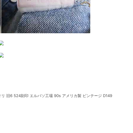
タリ 旧6 524刻印 エルパソ工場 90s アメリカ製 ビンテージ D149