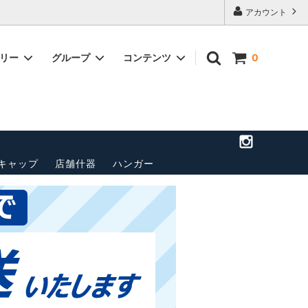
アカウント
ゴリー
グループ
コンテンツ
0
店舗のご案
トップス(長袖)
パンツ
送料・配送方法について
ベルト
ペナント
その他
キャップ
店舗什器
ハンガー