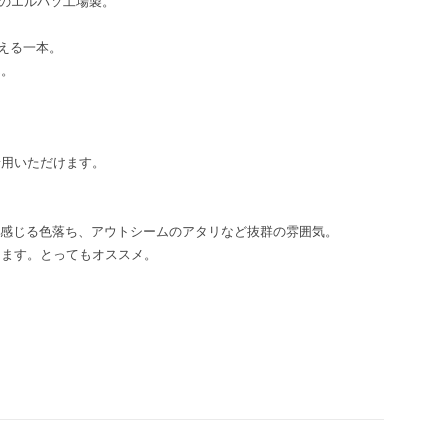
州のエルパソ工場製。
える一本。
ん。
着用いただけます。
を感じる色落ち、アウトシームのアタリなど抜群の雰囲気。
ります。とってもオススメ。