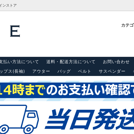
ラインストア
カテ
計測方法
Tシャツ
栓抜き・靴ベラ・キーホルダー
古着屋BRIDGE(ブリッジ)実
内
(半袖)
 リーバイス550
キャップ
スウェット・パーカー
支払い方法について
送料・配送方法について
お問い合わせ
ンダー
シーツ・はぎれ
ップス(長袖)
アウター
バッグ
ベルト
サスペンダー