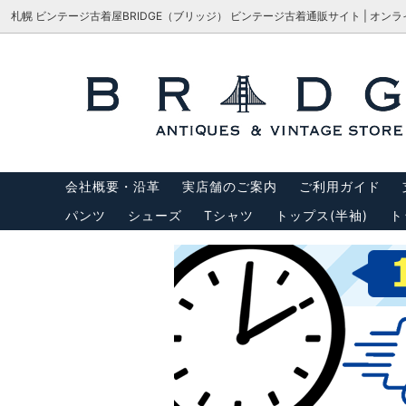
札幌 ビンテージ古着屋BRIDGE（ブリッジ） ビンテージ古着通販サイト | オン
シューズ
サイズで探す
会社概要・沿革
パンツ
M-65
サイズ
アウター
USA製リーバイス
トップス
USA製
会社概要・沿革
実店舗のご案内
ご利用ガイド
バッグ
サスペ
パンツ
シューズ
Tシャツ
トップス(半袖)
ト