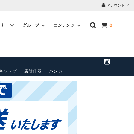
アカウント
ゴリー
グループ
コンテンツ
0
店舗のご案
トップス(長袖)
パンツ
送料・配送方法について
ベルト
ペナント
その他
キャップ
店舗什器
ハンガー