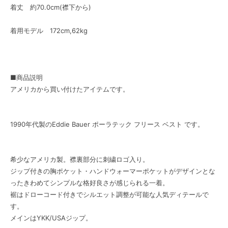
着丈 約70.0cm(襟下から)
着用モデル 172cm,62kg
■商品説明
アメリカから買い付けたアイテムです。
1990年代製のEddie Bauer ポーラテック フリース ベスト です。
希少なアメリカ製。襟裏部分に刺繍ロゴ入り。
ジップ付きの胸ポケット・ハンドウォーマーポケットがデザインとな
ったきわめてシンプルな格好良さが感じられる一着。
裾はドローコード付きでシルエット調整が可能な人気ディテールで
す。
メインはYKK/USAジップ。