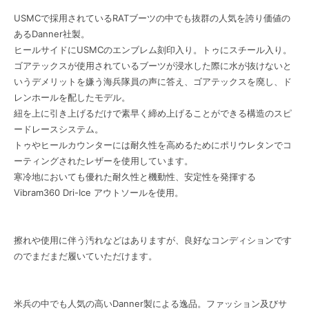
USMCで採用されているRATブーツの中でも抜群の人気を誇り価値の
あるDanner社製。
ヒールサイドにUSMCのエンブレム刻印入り。トゥにスチール入り。
ゴアテックスが使用されているブーツが浸水した際に水が抜けないと
いうデメリットを嫌う海兵隊員の声に答え、ゴアテックスを廃し、ド
レンホールを配したモデル。
紐を上に引き上げるだけで素早く締め上げることができる構造のスピ
ードレースシステム。
トゥやヒールカウンターには耐久性を高めるためにポリウレタンでコ
ーティングされたレザーを使用しています。
寒冷地においても優れた耐久性と機動性、安定性を発揮する
Vibram360 Dri-Ice アウトソールを使用。
擦れや使用に伴う汚れなどはありますが、良好なコンディションです
のでまだまだ履いていただけます。
米兵の中でも人気の高いDanner製による逸品。ファッション及びサ