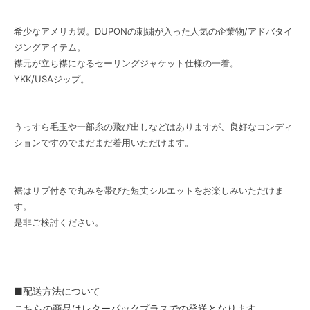
希少なアメリカ製。DUPONの刺繍が入った人気の企業物/アドバタイ
ジングアイテム。
襟元が立ち襟になるセーリングジャケット仕様の一着。
YKK/USAジップ。
うっすら毛玉や一部糸の飛び出しなどはありますが、良好なコンディ
ションですのでまだまだ着用いただけます。
裾はリブ付きで丸みを帯びた短丈シルエットをお楽しみいただけま
す。
是非ご検討ください。
■配送方法について
こちらの商品はレターパックプラスでの発送となります。