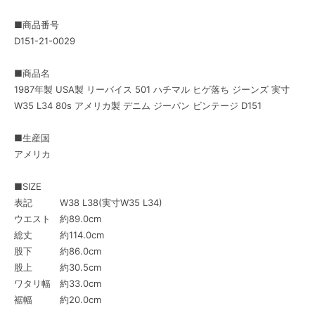
■商品番号
D151-21-0029
■商品名
1987年製 USA製 リーバイス 501 ハチマル ヒゲ落ち ジーンズ 実寸
W35 L34 80s アメリカ製 デニム ジーパン ビンテージ D151
■生産国
アメリカ
■SIZE
表記 W38 L38(実寸W35 L34)
ウエスト 約89.0cm
総丈 約114.0cm
股下 約86.0cm
股上 約30.5cm
ワタリ幅 約33.0cm
裾幅 約20.0cm