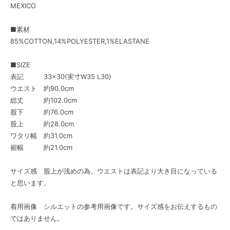
MEXICO
■素材
85%COTTON,14%POLYESTER,1%ELASTANE
■SIZE
表記 33×30(実寸W35 L30)
ウエスト 約90.0cm
総丈 約102.0cm
股下 約76.0cm
股上 約28.0cm
ワタリ幅 約31.0cm
裾幅 約21.0cm
サイズ感 股上が浅めの為、ウエストは表記より大き目になっている
と思います。
着用画像 シルエットの参考用画像です。サイズ感をお伝えするもの
ではありません。