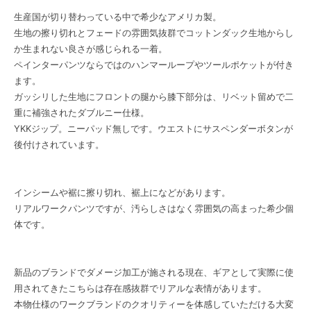
生産国が切り替わっている中で希少なアメリカ製。
生地の擦り切れとフェードの雰囲気抜群でコットンダック生地からし
か生まれない良さが感じられる一着。
ペインターパンツならではのハンマーループやツールポケットが付き
ます。
ガッシリした生地にフロントの腿から膝下部分は、リベット留めで二
重に補強されたダブルニー仕様。
YKKジップ。ニーパッド無しです。ウエストにサスペンダーボタンが
後付けされています。
インシームや裾に擦り切れ、裾上になどがあります。
リアルワークパンツですが、汚らしさはなく雰囲気の高まった希少個
体です。
新品のブランドでダメージ加工が施される現在、ギアとして実際に使
用されてきたこちらは存在感抜群でリアルな表情があります。
本物仕様のワークブランドのクオリティーを体感していただける大変