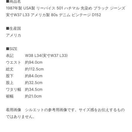
■商品名
1987年製 USA製 リーバイス 501 ハチマル 先染め ブラック ジーンズ
実寸W37 L33 アメリカ製 80s デニム ビンテージ D152
■生産国
アメリカ
■SIZE
表記 W38 L34(実寸W37 L33)
ウエスト 約94.0cm
総丈 約112.5cm
股下 約84.0cm
股上 約32.5cm
ワタリ幅 約34.5cm
裾幅 約21.0cm
着用画像 シルエットの参考用画像です。サイズ感をお伝えするもの
ではありません。