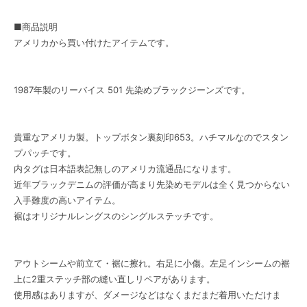
■商品説明
アメリカから買い付けたアイテムです。
1987年製のリーバイス 501 先染めブラックジーンズです。
貴重なアメリカ製。トップボタン裏刻印653。ハチマルなのでスタン
プパッチです。
内タグは日本語表記無しのアメリカ流通品になります。
近年ブラックデニムの評価が高まり先染めモデルは全く見つからない
入手難度の高いアイテム。
裾はオリジナルレングスのシングルステッチです。
アウトシームや前立て・裾に擦れ。右足に小傷。左足インシームの裾
上に2重ステッチ部の縫い直しリペアがあります。
使用感はありますが、ダメージなどはなくまだまだ着用いただけま