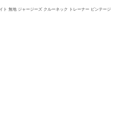
白 ホワイト 無地 ジャージーズ クルーネック トレーナー ビンテージ