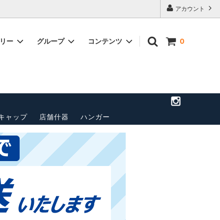
アカウント
ゴリー
グループ
コンテンツ
0
店舗のご案
トップス(長袖)
パンツ
送料・配送方法について
ベルト
ペナント
その他
キャップ
店舗什器
ハンガー