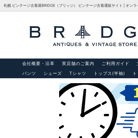
札幌 ビンテージ古着屋BRIDGE（ブリッジ） ビンテージ古着通販サイト | オン
シューズ
サイズで探す
会社概要・沿革
パンツ
M-65
サイズ
アウター
USA製リーバイス
トップス
USA製
会社概要・沿革
実店舗のご案内
ご利用ガイド
バッグ
サスペ
パンツ
シューズ
Tシャツ
トップス(半袖)
ト