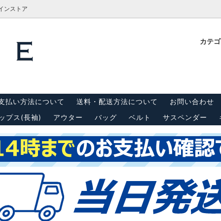
ラインストア
カテ
計測方法
Tシャツ
栓抜き・靴ベラ・キーホルダー
古着屋BRIDGE(ブリッジ)実
内
(半袖)
 リーバイス550
キャップ
スウェット・パーカー
支払い方法について
送料・配送方法について
お問い合わせ
ンダー
シーツ・はぎれ
ップス(長袖)
アウター
バッグ
ベルト
サスペンダー