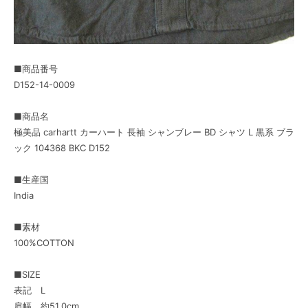
■商品番号
D152-14-0009
■商品名
極美品 carhartt カーハート 長袖 シャンブレー BD シャツ L 黒系 ブラ
ック 104368 BKC D152
■生産国
India
■素材
100%COTTON
■SIZE
表記 L
肩幅 約51.0cm