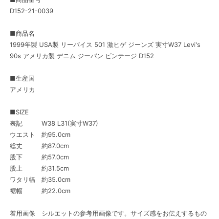
D152-21-0039
■商品名
1999年製 USA製 リーバイス 501 激ヒゲ ジーンズ 実寸W37 Levi's
90s アメリカ製 デニム ジーパン ビンテージ D152
■生産国
アメリカ
■SIZE
表記 W38 L31(実寸W37)
ウエスト 約95.0cm
総丈 約87.0cm
股下 約57.0cm
股上 約31.5cm
ワタリ幅 約35.0cm
裾幅 約22.0cm
着用画像 シルエットの参考用画像です。サイズ感をお伝えするもの