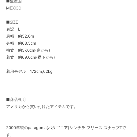
■生産国
MEXICO
■SIZE
表記 L
肩幅 約52.0m
身幅 約63.5cm
袖丈 約57.0cm(肩から)
着丈 約69.0cm(襟下から)
着用モデル 172cm,62kg
■商品説明
アメリカから買い付けたアイテムです。
2000年製のpatagonia(パタゴニア)シンチラ フリース スナップTで
す。