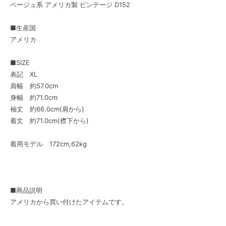
ベージュ系 アメリカ製 ビンテージ D152
■生産国
アメリカ
■SIZE
表記 XL
肩幅 約57.0cm
身幅 約71.0cm
袖丈 約66.0cm(肩から)
着丈 約71.0cm(襟下から)
着用モデル 172cm,62kg
■商品説明
アメリカから買い付けたアイテムです。