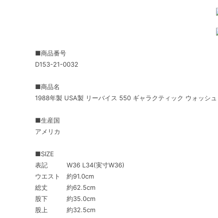
■商品番号
D153-21-0032
■商品名
1988年製 USA製 リーバイス 550 ギャラクティック ウォッシュ
■生産国
アメリカ
■SIZE
表記 W36 L34(実寸W36)
ウエスト 約91.0cm
総丈 約62.5cm
股下 約35.0cm
股上 約32.5cm