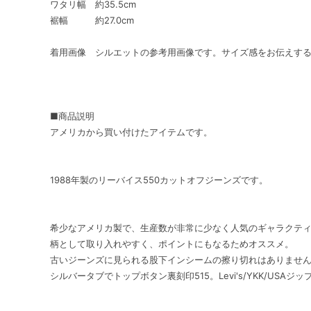
ワタリ幅 約35.5cm
裾幅 約27.0cm
着用画像 シルエットの参考用画像です。サイズ感をお伝えす
■商品説明
アメリカから買い付けたアイテムです。
1988年製のリーバイス550カットオフジーンズです。
希少なアメリカ製で、生産数が非常に少なく人気のギャラクテ
柄として取り入れやすく、ポイントにもなるためオススメ。
古いジーンズに見られる股下インシームの擦り切れはありませ
シルバータブでトップボタン裏刻印515。Levi's/YKK/USAジッ