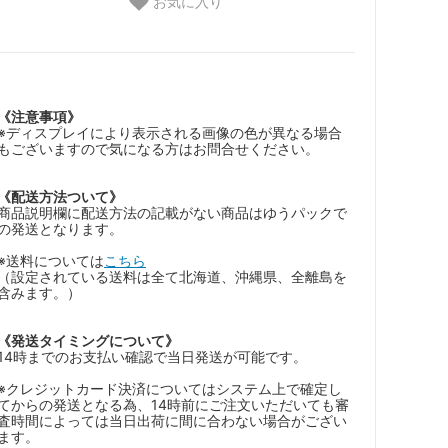
お気に入り
《注意事項》
※ディスプレイにより表示される画像の色が異なる場合
もございますので気になる方はお問合せください。
《配送方法ついて》
商品説明欄に配送方法の記載がない商品はゆうパックで
の発送となります。
※送料については
こちら
（設定されている送料は全て北海道、沖縄県、全離島を
含みます。）
《発送タイミングについて》
14時までのお支払い確認で当日発送が可能です。
※クレジットカード決済についてはシステム上で確定し
てからの発送となる為、14時前にご注文いただいても審
査時間によっては当日出荷に間に合わない場合がござい
ます。