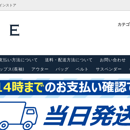
ラインストア
カテ
計測方法
Tシャツ
栓抜き・靴ベラ・キーホルダー
古着屋BRIDGE(ブリッジ)実
内
(半袖)
 リーバイス550
キャップ
スウェット・パーカー
支払い方法について
送料・配送方法について
お問い合わせ
ンダー
シーツ・はぎれ
ップス(長袖)
アウター
バッグ
ベルト
サスペンダー