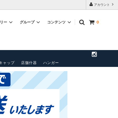
アカウント
ゴリー
グループ
コンテンツ
0
店舗のご案
トップス(長袖)
パンツ
送料・配送方法について
ベルト
ペナント
その他
キャップ
店舗什器
ハンガー