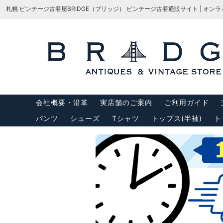
札幌 ビンテージ古着屋BRIDGE（ブリッジ） ビンテージ古着通販サイト | オン
シューズ
サイズで探す
会社概要・沿革
パンツ
M-65
サイズ
アウター
USA製リーバイス
トップス
USA製
会社概要・沿革
実店舗のご案内
ご利用ガイド
バッグ
サスペ
パンツ
シューズ
Tシャツ
トップス(半袖)
ト