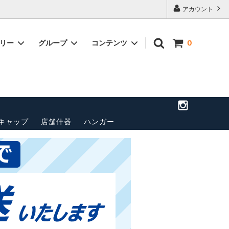
アカウント
ゴリー
グループ
コンテンツ
0
店舗のご案
トップス(長袖)
パンツ
送料・配送方法について
ベルト
ペナント
その他
キャップ
店舗什器
ハンガー