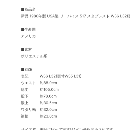
■商品名
新品 1986年製 USA製 リーバイス 517 スタプレスト W36 L32
■生産国
アメリカ
■素材
ポリエステル系
■SIZE
表記 W36 L32(実寸W35 L31)
ウエスト 約88.0cm
総丈 約105.0cm
股下 約78.0cm
股上 約30.5cm
ワタリ幅 約32.0cm
裾幅 約23.0cm
サイズ感 表記に比べて実寸は1インチ程度小さめです