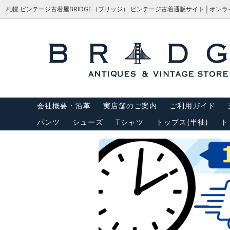
札幌 ビンテージ古着屋BRIDGE（ブリッジ） ビンテージ古着通販サイト | オン
シューズ
サイズで探す
会社概要・沿革
パンツ
M-65
サイズ
アウター
USA製リーバイス
トップス
USA製
会社概要・沿革
実店舗のご案内
ご利用ガイド
バッグ
サスペ
パンツ
シューズ
Tシャツ
トップス(半袖)
ト