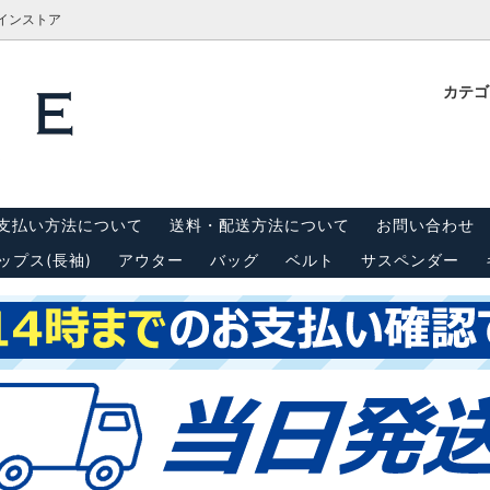
ラインストア
カテ
計測方法
Tシャツ
栓抜き・靴ベラ・キーホルダー
古着屋BRIDGE(ブリッジ)実
内
(半袖)
 リーバイス550
キャップ
スウェット・パーカー
支払い方法について
送料・配送方法について
お問い合わせ
ンダー
シーツ・はぎれ
ップス(長袖)
アウター
バッグ
ベルト
サスペンダー