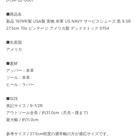
D154-32-0001
■商品名
新品 1974年製 USA製 実物 米軍 US NAVY サービスシューズ 黒 9.5R
27.5cm 70s ビンテージ アメリカ製 デッドストック D154
■生産国
アメリカ
■素材
アッパー：本革
ソール：本革
ヒール：ラバー
■SIZE
表記サイズ / 9-1/2R
アウトソール全長 / 約31.0cm（爪先～踵まで)
最大幅 / 約11.0cm
参考サイズ / 27.5cm程度の通常幅の方が適応サイズです。