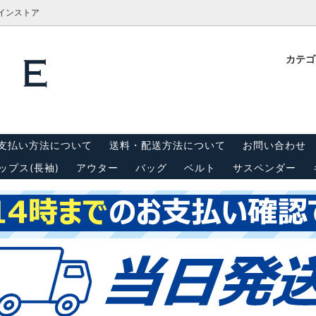
ラインストア
カテ
計測方法
Tシャツ
栓抜き・靴ベラ・キーホルダー
古着屋BRIDGE(ブリッジ)実
内
(半袖)
 リーバイス550
キャップ
スウェット・パーカー
支払い方法について
送料・配送方法について
お問い合わせ
ンダー
シーツ・はぎれ
ップス(長袖)
アウター
バッグ
ベルト
サスペンダー