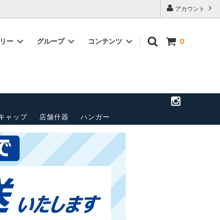
アカウント
ゴリー
グループ
コンテンツ
0
店舗のご案
トップス(長袖)
パンツ
送料・配送方法について
ベルト
ペナント
その他
キャップ
店舗什器
ハンガー