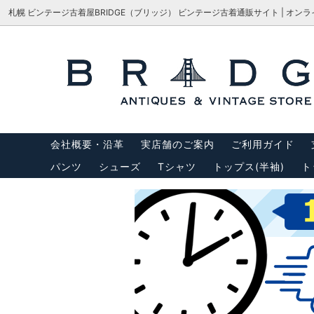
札幌 ビンテージ古着屋BRIDGE（ブリッジ） ビンテージ古着通販サイト | オン
シューズ
サイズで探す
会社概要・沿革
パンツ
M-65
サイズ
アウター
USA製リーバイス
トップス
USA製
会社概要・沿革
実店舗のご案内
ご利用ガイド
バッグ
サスペ
パンツ
シューズ
Tシャツ
トップス(半袖)
ト