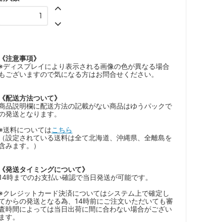
《注意事項》
※ディスプレイにより表示される画像の色が異なる場合
もございますので気になる方はお問合せください。
《配送方法ついて》
商品説明欄に配送方法の記載がない商品はゆうパックで
の発送となります。
※送料については
こちら
（設定されている送料は全て北海道、沖縄県、全離島を
含みます。）
《発送タイミングについて》
14時までのお支払い確認で当日発送が可能です。
※クレジットカード決済についてはシステム上で確定し
てからの発送となる為、14時前にご注文いただいても審
査時間によっては当日出荷に間に合わない場合がござい
ます。