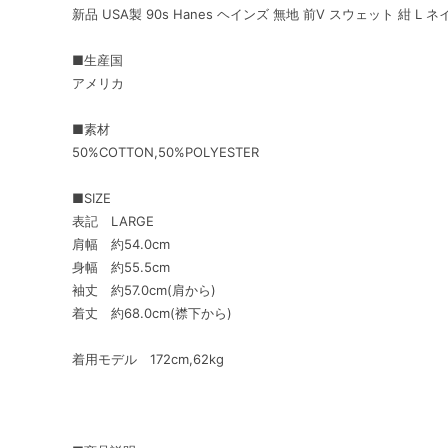
新品 USA製 90s Hanes ヘインズ 無地 前V スウェット 紺 
■生産国
アメリカ
■素材
50%COTTON,50%POLYESTER
■SIZE
表記 LARGE
肩幅 約54.0cm
身幅 約55.5cm
袖丈 約57.0cm(肩から)
着丈 約68.0cm(襟下から)
着用モデル 172cm,62kg