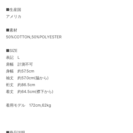
■生産国
アメリカ
■素材
50%COTTON,50%POLYESTER
■SIZE
表記 L
肩幅 計測不可
身幅 約57.5cm
袖丈 約57.0cm(脇から)
裄丈 約86.5cm
着丈 約64.5cm(襟下から)
着用モデル 172cm,62kg
■商品説明