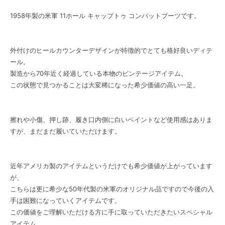
1958年製の米軍 11ホール キャップトゥ コンバットブーツです。
外付けのヒールカウンターデザインが特徴的でとても格好良いディテ
ール。
製造から70年近く経過している本物のビンテージアイテム。
この状態で見つかることは大変稀になった希少価値の高い一足。
擦れや小傷、押し跡、履き口内側に白いペイントなど使用感はありま
すが、まだまだ履いていただけます。
近年アメリカ製のアイテムというだけでも希少価値が上がっています
が、
こちらは更に希少な50年代製の米軍のオリジナル品ですので今後の入
手は困難になっていくアイテムです。
この価値をご理解いただける方に手に取っていただきたいスペシャル
アイテム。