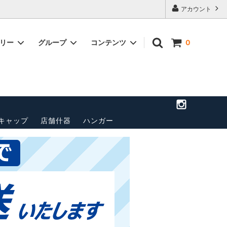
アカウント
ゴリー
グループ
コンテンツ
0
店舗のご案
トップス(長袖)
パンツ
送料・配送方法について
ベルト
ペナント
その他
キャップ
店舗什器
ハンガー