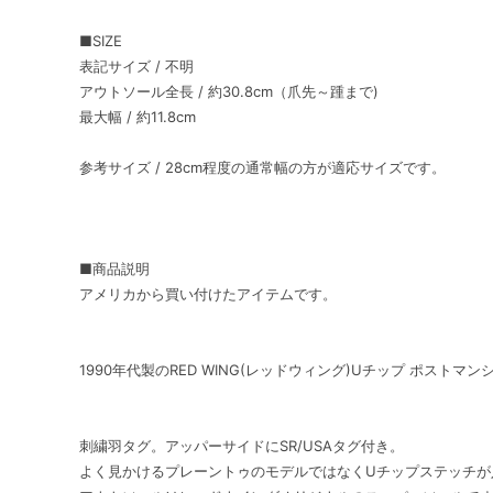
■SIZE
表記サイズ / 不明
アウトソール全長 / 約30.8cm（爪先～踵まで)
最大幅 / 約11.8cm
参考サイズ / 28cm程度の通常幅の方が適応サイズです。
■商品説明
アメリカから買い付けたアイテムです。
1990年代製のRED WING(レッドウィング)Uチップ ポストマ
刺繍羽タグ。アッパーサイドにSR/USAタグ付き。
よく見かけるプレーントゥのモデルではなくUチップステッチが