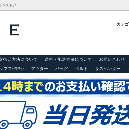
ラインストア
カテ
計測方法
Tシャツ
栓抜き・靴ベラ・キーホルダー
古着屋BRIDGE(ブリッジ)実
内
(半袖)
 リーバイス550
キャップ
スウェット・パーカー
支払い方法について
送料・配送方法について
お問い合わせ
ンダー
シーツ・はぎれ
ップス(長袖)
アウター
バッグ
ベルト
サスペンダー