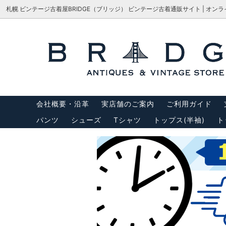
札幌 ビンテージ古着屋BRIDGE（ブリッジ） ビンテージ古着通販サイト | オン
シューズ
サイズで探す
会社概要・沿革
パンツ
M-65
サイズ
アウター
USA製リーバイス
トップス
USA製
会社概要・沿革
実店舗のご案内
ご利用ガイド
バッグ
サスペ
パンツ
シューズ
Tシャツ
トップス(半袖)
ト