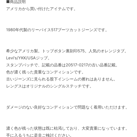
■商品説明
アメリカから買い付けたアイテムです。
1980年代製のリーバイス517ブーツカットジーンズです。
希少なアメリカ製。トップボタン裏刻印575。人気のオレンジタブ。
Levi's/YKK/USAジップ。
スタンプパッチで、記載の品番は20517-0217の古い品番記載。
色が濃く残った貴重なコンディションです。
古いジーンズに見られる股下インシームの擦れはありません。
レングスはオリジナルのシングルステッチです。
ダメージのない良好なコンディションで問題なく着用いただけます。
濃く色が残った状態は既に枯渇しており、大変貴重になっています。
手に入るうちに是非ご検討ください。