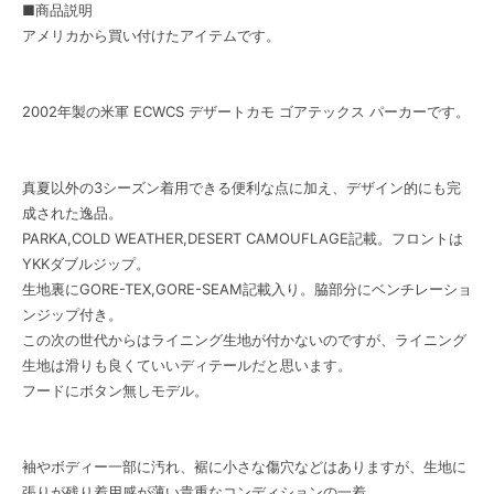
■商品説明
アメリカから買い付けたアイテムです。
2002年製の米軍 ECWCS デザートカモ ゴアテックス パーカーです。
真夏以外の3シーズン着用できる便利な点に加え、デザイン的にも完
成された逸品。
PARKA,COLD WEATHER,DESERT CAMOUFLAGE記載。フロントは
YKKダブルジップ。
生地裏にGORE-TEX,GORE-SEAM記載入り。脇部分にベンチレーショ
ンジップ付き。
この次の世代からはライニング生地が付かないのですが、ライニング
生地は滑りも良くていいディテールだと思います。
フードにボタン無しモデル。
袖やボディー一部に汚れ、裾に小さな傷穴などはありますが、生地に
張りが残り着用感が薄い貴重なコンディションの一着。