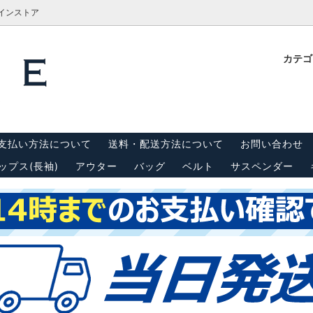
ラインストア
カテ
計測方法
Tシャツ
栓抜き・靴ベラ・キーホルダー
古着屋BRIDGE(ブリッジ)実
内
(半袖)
 リーバイス550
キャップ
スウェット・パーカー
支払い方法について
送料・配送方法について
お問い合わせ
ンダー
シーツ・はぎれ
ップス(長袖)
アウター
バッグ
ベルト
サスペンダー