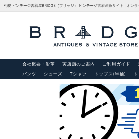
札幌 ビンテージ古着屋BRIDGE（ブリッジ） ビンテージ古着通販サイト | オン
シューズ
サイズで探す
会社概要・沿革
パンツ
M-65
サイズ
アウター
USA製リーバイス
トップス
USA製
会社概要・沿革
実店舗のご案内
ご利用ガイド
バッグ
サスペ
パンツ
シューズ
Tシャツ
トップス(半袖)
ト