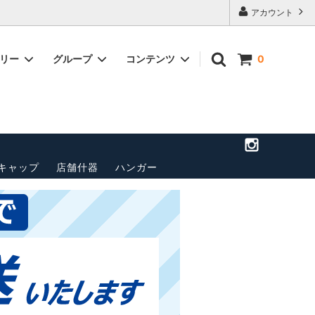
アカウント
ゴリー
グループ
コンテンツ
0
店舗のご案
トップス(長袖)
パンツ
送料・配送方法について
ベルト
ペナント
その他
キャップ
店舗什器
ハンガー