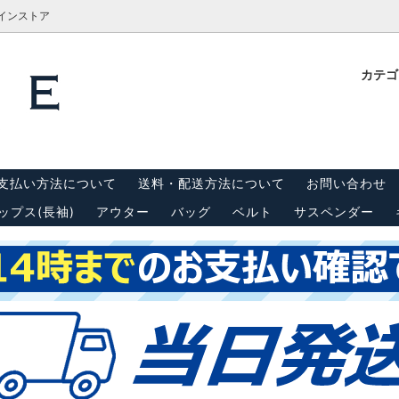
ラインストア
カテ
計測方法
Tシャツ
栓抜き・靴ベラ・キーホルダー
古着屋BRIDGE(ブリッジ)実
内
(半袖)
 リーバイス550
キャップ
スウェット・パーカー
支払い方法について
送料・配送方法について
お問い合わせ
ンダー
シーツ・はぎれ
ップス(長袖)
アウター
バッグ
ベルト
サスペンダー