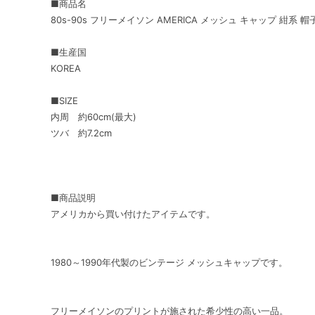
■商品名
80s-90s フリーメイソン AMERICA メッシュ キャップ 紺系 帽
■生産国
KOREA
■SIZE
内周 約60cm(最大)
ツバ 約7.2cm
■商品説明
アメリカから買い付けたアイテムです。
1980～1990年代製のビンテージ メッシュキャップです。
フリーメイソンのプリントが施された希少性の高い一品。