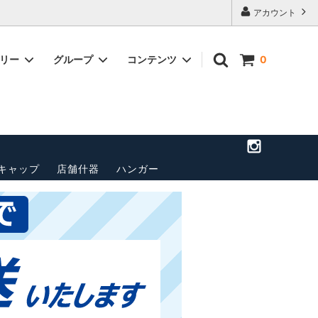
アカウント
ゴリー
グループ
コンテンツ
0
店舗のご案
トップス(長袖)
パンツ
送料・配送方法について
ベルト
ペナント
その他
キャップ
店舗什器
ハンガー