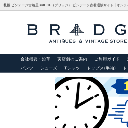
札幌 ビンテージ古着屋BRIDGE（ブリッジ） ビンテージ古着通販サイト | オン
シューズ
サイズで探す
会社概要・沿革
パンツ
M-65
サイズ
アウター
USA製リーバイス
トップス
USA製
会社概要・沿革
実店舗のご案内
ご利用ガイド
バッグ
サスペ
パンツ
シューズ
Tシャツ
トップス(半袖)
ト