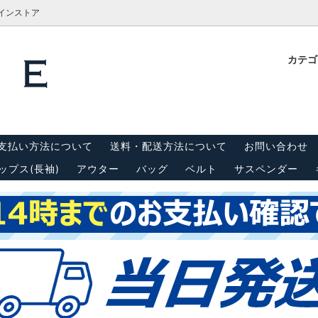
ラインストア
カテ
計測方法
Tシャツ
栓抜き・靴ベラ・キーホルダー
古着屋BRIDGE(ブリッジ)実
内
(半袖)
 リーバイス550
キャップ
スウェット・パーカー
支払い方法について
送料・配送方法について
お問い合わせ
ンダー
シーツ・はぎれ
ップス(長袖)
アウター
バッグ
ベルト
サスペンダー