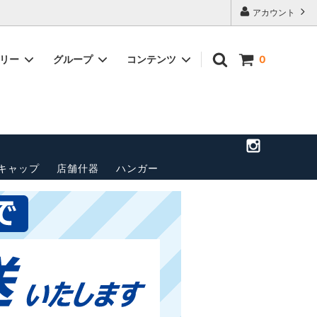
アカウント
ゴリー
グループ
コンテンツ
0
店舗のご案
トップス(長袖)
パンツ
送料・配送方法について
ベルト
ペナント
その他
キャップ
店舗什器
ハンガー