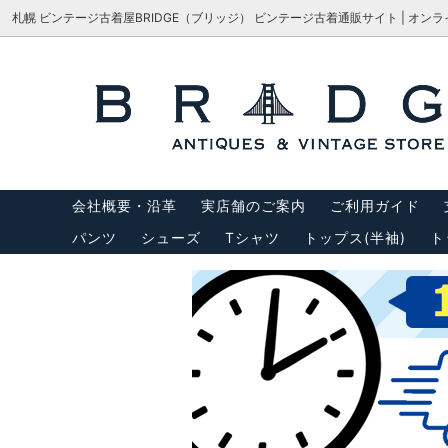
札幌 ビンテージ古着屋BRIDGE（ブリッジ） ビンテージ古着通販サイト | オン
シューズ
サイズで探す
会社概要・沿革
パンツ
M-65
サイズ
アウター
USA製リーバイス
トップス
USA製
会社概要・沿革
実店舗のご案内
ご利用ガイド
バッグ
サスペ
パンツ
シューズ
Tシャツ
トップス(半袖)
ト