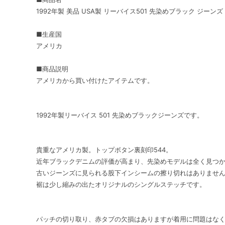
1992年製 美品 USA製 リーバイス501 先染めブラック ジーンズ 
■生産国
アメリカ
■商品説明
アメリカから買い付けたアイテムです。
1992年製リーバイス 501 先染めブラックジーンズです。
貴重なアメリカ製。トップボタン裏刻印544。
近年ブラックデニムの評価が高まり、先染めモデルは全く見つ
古いジーンズに見られる股下インシームの擦り切れはありませ
裾は少し縮みの出たオリジナルのシングルステッチです。
パッチの切り取り、赤タブの欠損はありますが着用に問題はな