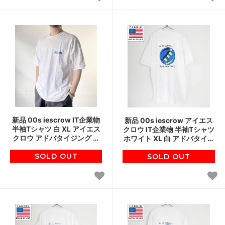
新品 00s iescrow IT企業物
新品 00s iescrow アイエス
半袖Tシャツ 白 XL アイエス
クロウ IT企業物 半袖Tシャツ
クロウ アドバタイジング ホ
ホワイト XL 白 アドバタイジ
ワイト デッドストック ボッ
ング デッドストック ボック
クスロゴ D151
SOLD OUT
SOLD OUT
スロゴ D151