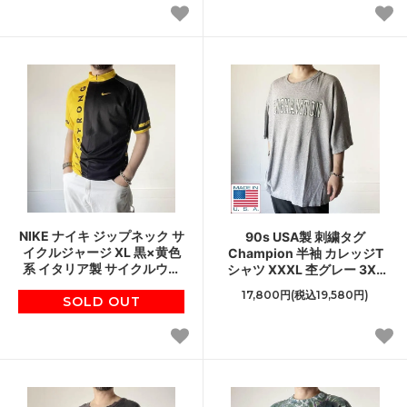
NIKE ナイキ ジップネック サ
90s USA製 刺繍タグ
イクルジャージ XL 黒×黄色
Champion 半袖 カレッジT
系 イタリア製 サイクルウェ
シャツ XXXL 杢グレー 3XL
ア サイクリング ロードバイ
チャンピオン ビッグサイズ
17,800円(税込19,580円)
ク 自転車 D148
SOLD OUT
アメリカ製 ビンテージ D147