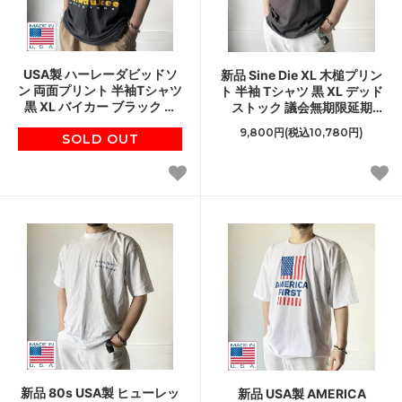
USA製 ハーレーダビッドソ
新品 Sine Die XL 木槌プリン
ン 両面プリント 半袖Tシャツ
ト 半袖 Tシャツ 黒 XL デッド
黒 XL バイカー ブラック ア
ストック 議会無期限延期
メリカ製 ビンテージ D152
D152
9,800円(税込10,780円)
SOLD OUT
新品 80s USA製 ヒューレッ
新品 USA製 AMERICA