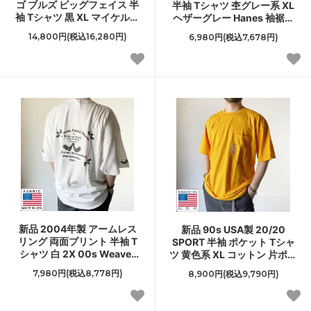
ゴ ブルズ ビッグフェイス 半
半袖 Tシャツ 杢グレー系 XL
袖 Tシャツ 黒 XL マイケルジ
ヘザーグレー Hanes 袖裾シ
ョーダン 90s アメリカ製 ビ
ングルステッチ アメリカ製
14,800円(税込16,280円)
6,980円(税込7,678円)
ンテージ D149
ビンテージ D149
新品 2004年製 アームレス
新品 90s USA製 20/20
リング 両面プリント 半袖 T
SPORT 半袖 ポケット Tシャ
シャツ 白 2X 00s Weaver
ツ 黄色系 XL コットン 片ポケ
Bros 大きいサイズ XXL 2XL
アメリカ製 デッドストック
7,980円(税込8,778円)
8,900円(税込9,790円)
デッドストック D149
D149