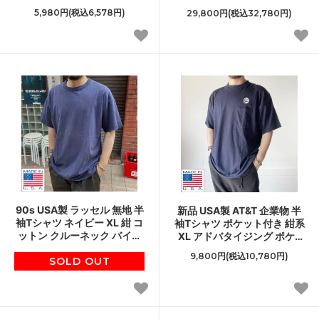
ッグサイズ GILDAN D148
サイズ アメリカ製 ビンテー
5,980円(税込6,578円)
29,800円(税込32,780円)
ジ D148
90s USA製 ラッセル 無地 半
新品 USA製 AT&T 企業物 半
袖Tシャツ ネイビー XL 紺 コ
袖Tシャツ ポケット付き 紺系
ットン クルーネック バイン
XL アドバタイジング ポケT
ダーネック アメリカ製 ビン
UNIONLINE アメリカ製 デッ
9,800円(税込10,780円)
SOLD OUT
テージ D148
ドストック D148