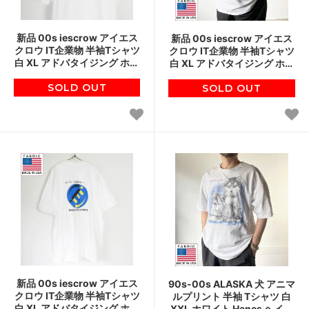
新品 00s iescrow アイエス
新品 00s iescrow アイエス
クロウ IT企業物 半袖Tシャツ
クロウ IT企業物 半袖Tシャツ
白 XL アドバタイジング ホワ
白 XL アドバタイジング ホワ
イト ボックスロゴ デッドス
イト ボックスロゴ デッドス
SOLD OUT
トック D151
SOLD OUT
トック D151
新品 00s iescrow アイエス
90s-00s ALASKA 犬 アニマ
クロウ IT企業物 半袖Tシャツ
ルプリント 半袖 Tシャツ 白
白 XL アドバタイジング ホワ
XXL ホワイト Hanes ヘイン