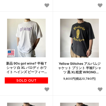
新品 90s got wine? 半袖 T
Yellow Stitches アルバムジ
シャツ 白 XL パロディ ホワ
ャケット プリント 半袖Tシャ
イト ヘインズ ビーフィーT
ツ 黒 XL程度 WRONG
90年代 ビンテージ デッドス
PLACE WRONG TIME EP パ
9,800円(税込10,780円)
SOLD OUT
トック D152
ンク バンドT D152