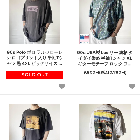
90s Polo ポロ ラルフローレ
90s USA製 Lee リー 総柄 タ
ン ロゴプリント入り 半袖Tシ
イダイ染め 半袖Tシャツ XL
ャツ 黒 4XL ビッグサイズ ビ
ギターモチーフ ロック フェ
ッグシルエット 大きいサイ
ス 90年代 アメリカ製 ビンテ
9,800円(税込10,780円)
SOLD OUT
ズ D144
ージ D148