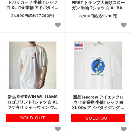
トパッカード 半袖 Tシャツ
FIRST トランプ大統領スロー
白 XL IT企業物 アドバタイジ
ガン 半袖 Tシャツ 白 XL BAY
ング ビンテージ デッドスト
SIDE アメリカ製 未使用品
24,800円(税込27,280円)
8,900円(税込9,790円)
ック D152
D152
新品 SHERWIN WILLIAMS
新品 iescrow アイエスクロ
ロゴプリントTシャツ 白 XL
ウ IT企業物 半袖Tシャツ 白
ヤケ有り シャーウィン ウィ
XL 00s アドバタイジング ホ
リアムズ 企業物 アドバタイ
ワイト デッドストック ボッ
SOLD OUT
ジング D152
クスロゴ D151
SOLD OUT