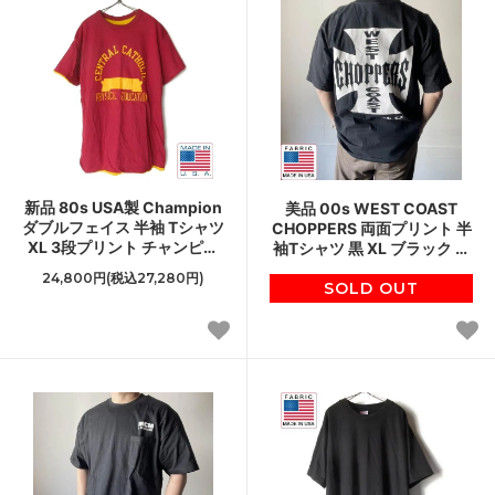
新品 80s USA製 Champion
美品 00s WEST COAST
ダブルフェイス 半袖 Tシャツ
CHOPPERS 両面プリント 半
XL 3段プリント チャンピオ
袖Tシャツ 黒 XL ブラック オ
ン リバーシブル デッドスト
リジナル品 ビンテージ バイ
24,800円(税込27,280円)
ック D153
SOLD OUT
カー D153