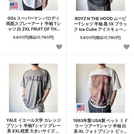
00s スーパーマン パロディ
BOYZ N THE HOOD ムービ
両面スプレーアート 半袖 Tシ
ーTシャツ 半袖 黒 1X ブラッ
ャツ 白 2XL FRUIT OF THE
ク Ice Cube アイスキューブ
LOOM 00年代 Y2K 丸首 丸
ボーイズンザフッド HIP
9,800円(税込10,780円)
9,800円(税込10,780円)
胴 D147
HOP 映画 D144
YALE イエール大学 カレッジ
1993年製 USA製 ベット ミド
プリント 半袖Tシャツ グレー
ラー ツアーTシャツ 半袖 白
系 XXL程度 大きいサイズ ビ
系 XL フォトプリント ビッグ