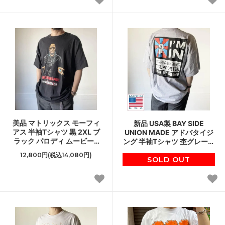
美品 マトリックス モーフィ
新品 USA製 BAY SIDE
アス 半袖Tシャツ 黒 2XL ブ
UNION MADE アドバタイジ
ラック パロディ ムービーT
ング 半袖Tシャツ 杢グレー系
丸首 丸胴 XXL 希少 レア
2XL ベイサイド アメリカ製
12,800円(税込14,080円)
D147
デッドストック D144
SOLD OUT