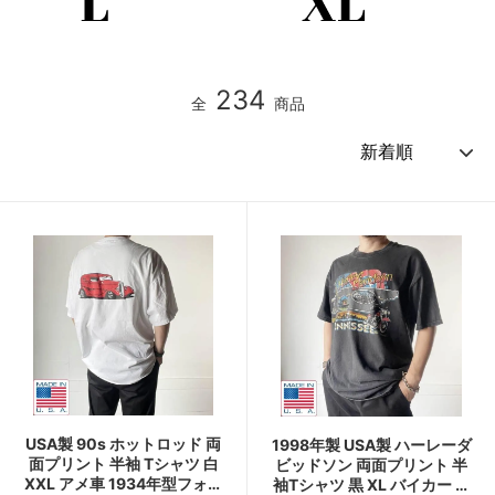
234
全
商品
USA製 90s ホットロッド 両
1998年製 USA製 ハーレーダ
面プリント 半袖 Tシャツ 白
ビッドソン 両面プリント 半
XXL アメ車 1934年型フォー
袖Tシャツ 黒 XL バイカー フ