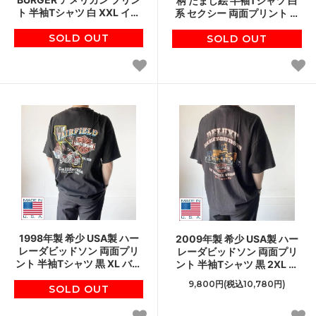
柄 だまし絵 半袖Tシャツ 白
ト 半袖Tシャツ 白 XXL イン
系 セクシー 両面プリント ア
アンドアウトバーガー ハン
メリカ製 コットン ビンテー
バーガー アメ車 D147
SOLD OUT
SOLD OUT
ジ D146
1998年製 希少 USA製 ハー
2009年製 希少 USA製 ハー
レーダビッドソン 両面プリ
レーダビッドソン 両面プリ
ント 半袖Tシャツ 黒 XL バイ
ント 半袖Tシャツ 黒 2XL バ
カー ブラック アメリカ製 ビ
イカー ブラック アメリカ製
9,800円(税込10,780円)
ンテージ D148
SOLD OUT
D148