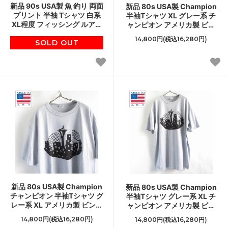
新品 90s USA製 魚 釣り 両面
新品 80s USA製 Champion
プリント 半袖 Tシャツ 白系
半袖Tシャツ XL グレー系 チ
XL程度 フィッシング ルアー
ャンピオン アメリカ製 ビン
アメリカ製 デッドストック
テージ デッドストック D149
14,800円(税込16,280円)
SOLD OUT
D150
新品 80s USA製 Champion
新品 80s USA製 Champion
チャンピオン 半袖Tシャツ グ
半袖Tシャツ グレー系 XL チ
レー系 XL アメリカ製 ビンテ
ャンピオン アメリカ製 ビン
ージ デッドストック D149
テージ デッドストック D149
14,800円(税込16,280円)
14,800円(税込16,280円)