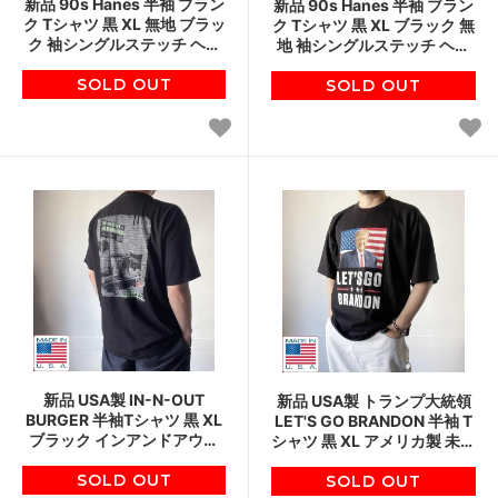
新品 90s Hanes 半袖 ブラン
新品 90s Hanes 半袖 ブラン
ク Tシャツ 黒 XL 無地 ブラッ
ク Tシャツ 黒 XL ブラック 無
ク 袖シングルステッチ ヘイ
地 袖シングルステッチ ヘイ
ンズ ビンテージ デッドスト
ンズ ビンテージ デッドスト
SOLD OUT
ック D152
SOLD OUT
ック D152
新品 USA製 IN-N-OUT
新品 USA製 トランプ大統領
BURGER 半袖Tシャツ 黒 XL
LET'S GO BRANDON 半袖 T
ブラック インアンドアウト
シャツ 黒 XL アメリカ製 未使
バーガー ハンバーガー アメ
用品 デッドストック D152
車 アメリカ製 D152
SOLD OUT
SOLD OUT