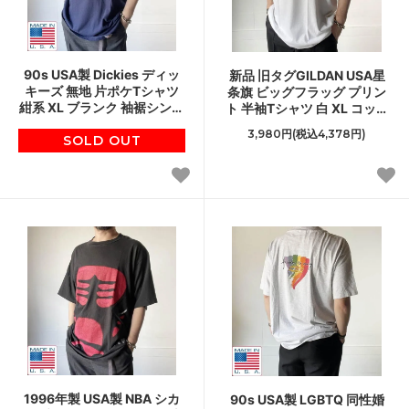
90s USA製 Dickies ディッ
新品 旧タグGILDAN USA星
キーズ 無地 片ポケTシャツ
条旗 ビッグフラッグ プリン
紺系 XL ブランク 袖裾シング
ト 半袖Tシャツ 白 XL コット
ルステッチ 大きいサイズ ア
ン 丸首 丸胴 アメリカ国旗 大
3,980円(税込4,378円)
メリカ製 D132
SOLD OUT
きいサイズ D134
1996年製 USA製 NBA シカ
90s USA製 LGBTQ 同性婚