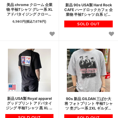
美品 chrome クローム 企業
新品 90s USA製 Hard Rock
物 半袖Tシャツ グレー系 XL
CAFE ハードロックカフェ 企
アドバタイジング クローム
業物 半袖Tシャツ 白系 ビッ
ブック Google グーグル 新
グサイズ アメリカ製 デッド
6,980円(税込7,678円)
品同様 D143
ストック D143
SOLD OUT
新品 USA製 Royal apparel
90s 新品 GILDAN 三ばか大
グッドプリント アドバタイ
将 フォトプリント 半袖Tシャ
ジング 半袖Tシャツ 黒 XL ブ
ツ 杢グレー系 2XL ギルダン
ラック アメリカ製 デッドス
デッドストック D143
SOLD OUT
トック D143
SOLD OUT