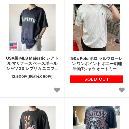
USA製 MLB Majestic シアト
90s Polo ポロ ラルフローレ
ル マリナーズ ベースボール
ン ワンポイント ポニー刺繍
シャツ 2X レプリカ ユニフォ
半袖Tシャツ オートミール
ーム イチロー アメリカ製
XXL 丸胴 クルーネック D143
12,800円(税込14,080円)
D148
SOLD OUT