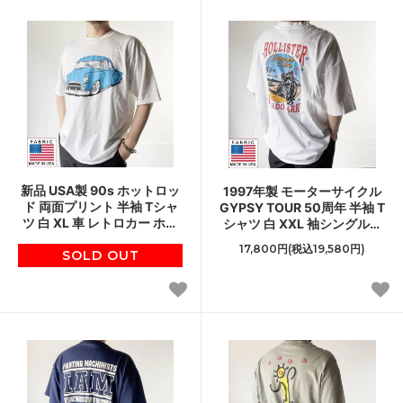
新品 USA製 90s ホットロッ
1997年製 モーターサイクル
ド 両面プリント 半袖 Tシャ
GYPSY TOUR 50周年 半袖 T
ツ 白 XL 車 レトロカー ホワ
シャツ 白 XXL 袖シングルス
イト アメリカ製 デッドスト
テッチ バイク ホワイト 90s
17,800円(税込19,580円)
SOLD OUT
ック D151
ビンテージ D151