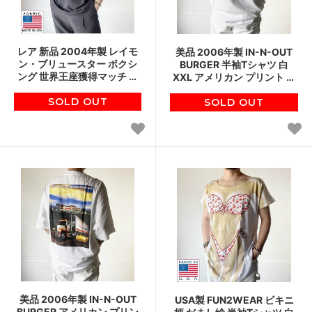
レア 新品 2004年製 レイモ
美品 2006年製 IN-N-OUT
ン・ブリュースター ボクシ
BURGER 半袖Tシャツ 白
ング 世界王座獲得マッチ 半
XXL アメリカン プリント イ
袖Tシャツ XL 黒 デッドスト
ンアンドアウトバーガー ハ
SOLD OUT
ック D148
ンバーガー D147
SOLD OUT
美品 2006年製 IN-N-OUT
USA製 FUN2WEAR ビキニ
BURGER アメリカン プリン