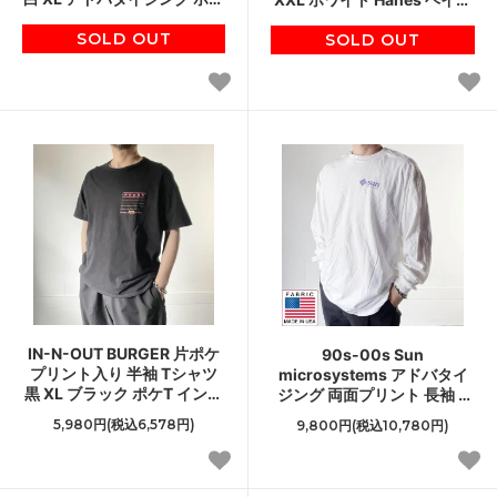
イト デッドストック ボック
ズ シベリアンハスキー ビン
SOLD OUT
スロゴ D151
SOLD OUT
テージ D151
IN-N-OUT BURGER 片ポケ
90s-00s Sun
プリント入り 半袖 Tシャツ
microsystems アドバタイ
黒 XL ブラック ポケT インア
ジング 両面プリント 長袖 T
ンドアウトバーガー D151
シャツ 白 XXL 消滅IT企業物
5,980円(税込6,578円)
9,800円(税込10,780円)
ロンT ホワイト ビンテージ
D151