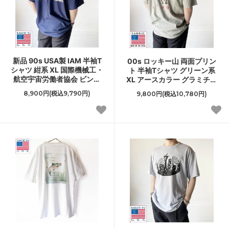
新品 90s USA製 IAM 半袖T
00s ロッキー山 両面プリン
シャツ 紺系 XL 国際機械工・
ト 半袖Tシャツ グリーン系
航空宇宙労働者協会 ビンテ
XL アースカラー グラミチ似
ージ アメリカ製 デッドスト
ヘインズ ビーフィーT 2000
8,900円(税込9,790円)
9,800円(税込10,780円)
ック D150
年 D150