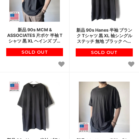
新品 90s MCM &
新品 90s Hanes 半袖 ブラン
ASSOCIATES 片ポケ 半袖 T
ク Tシャツ 黒 XL 袖シングル
シャツ 黒 XL ヘインズ ブラ
ステッチ 無地 ブラック ヘイ
ック ビーフィー コットン 未
ンズ ビンテージ デッドスト
使用品 デッドストック D153
SOLD OUT
SOLD OUT
ック D152