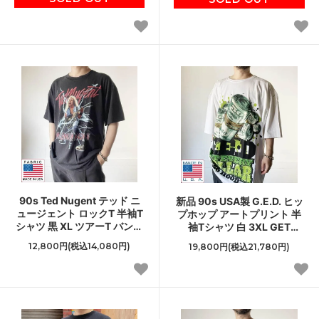
90s Ted Nugent テッド ニ
新品 90s USA製 G.E.D. ヒッ
ュージェント ロックT 半袖T
プホップ アートプリント 半
シャツ 黒 XL ツアーT バンド
袖Tシャツ 白 3XL GET
T All Sport 丸胴 丸首 コット
EVERY DOLLAR ビンテージ
12,800円(税込14,080円)
19,800円(税込21,780円)
ン D143
デッドストック D143