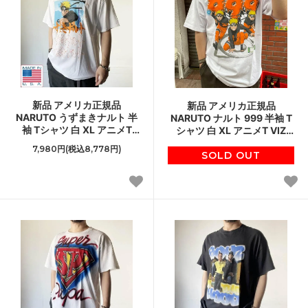
新品 アメリカ正規品
新品 アメリカ正規品
NARUTO うずまきナルト 半
NARUTO ナルト 999 半袖 T
袖 Tシャツ 白 XL アニメT
シャツ 白 XL アニメT VIZ
VIZ MEDIA 疾風伝 丸首 丸胴
MEDIA 疾風伝 丸首 丸胴 デッ
7,980円(税込8,778円)
デッドストック D147
ドストック D147
SOLD OUT