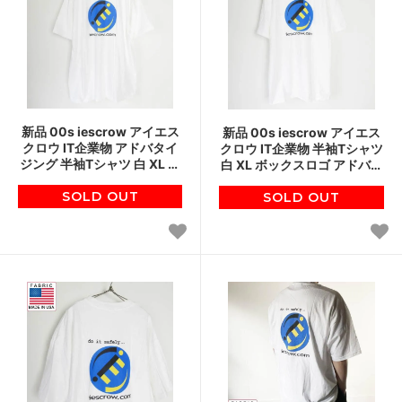
新品 00s iescrow アイエス
新品 00s iescrow アイエス
クロウ IT企業物 アドバタイ
クロウ IT企業物 半袖Tシャツ
ジング 半袖Tシャツ 白 XL ホ
白 XL ボックスロゴ アドバタ
ワイト デッドストック ボッ
イジング ホワイト デッドス
クスロゴ D151
SOLD OUT
SOLD OUT
トック D151