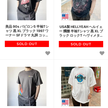
美品 90s バビロン5 半袖Tシ
USA製 HELLYEAH ヘルイェ
ャツ 黒 XL ブラック 1997 ワ
ー 髑髏 半袖Tシャツ 黒 XL ブ
ーナー SFドラマ 丸胴 コット
ラック ロックT ヘヴィメタル
ン D143
バンドT アメリカ製 D143
SOLD OUT
SOLD OUT